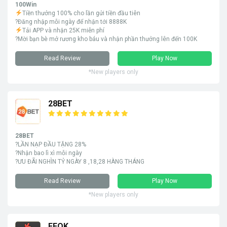
100Win
Tiền thưởng 100% cho lần gửi tiền đầu tiên
?Đăng nhập mỗi ngày để nhận tới 8888K
Tải APP và nhận 25K miễn phí
?Mời bạn bè mở rương kho báu và nhận phần thưởng lên đến 100K
Read Review
Play Now
*New players only
28BET
28BET
?LẦN NẠP ĐẦU TẶNG 28%
?Nhận bao lì xì mỗi ngày
?ƯU ĐÃI NGHÌN TỶ NGÀY 8 ,18,28 HÀNG THÁNG
Read Review
Play Now
*New players only
FFOK