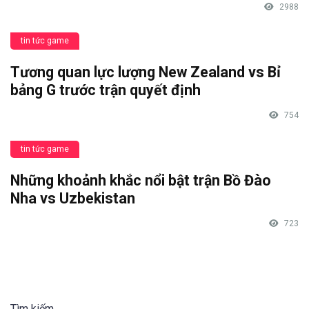
2988
tin tức game
Tương quan lực lượng New Zealand vs Bỉ
bảng G trước trận quyết định
754
tin tức game
Những khoảnh khắc nổi bật trận Bồ Đào
Nha vs Uzbekistan
723
Tìm kiếm