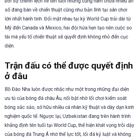
bởi sự chênh lệch về tên tuổi nhưng cũng hàm chứa nhiều ẩn
số đáng bàn về chiến thuật cũng như bản lĩnh tại sân chơi
lớn nhất hành tinh. Đối mặt nhau tại kỳ World Cup trải dài từ
Mỹ đến Canada và Mexico, hai đội hứa hẹn tạo nên cuộc so
tài mà yếu tố chiến thuật sẽ quyết định không nhỏ đến cục
diện.
Trận đấu có thể được quyết định
ở đâu
Bồ Đào Nha luôn được nhắc như một trong những đại diện
ưu tú của bóng đá châu Âu, nổi bật nhờ lối chơi kiểm soát
bóng sắc sảo, sở hữu nhiều cá nhân kỹ thuật và dày dạn kinh
nghiệm quốc tế. Ngược lại, Uzbekistan đang trên hành trình
khẳng định tên tuổi tại World Cup, thể hiện khát vọng trỗi dậy
của bóng đá Trung Á nhờ thể lực tốt, lối đá kỷ luật và không