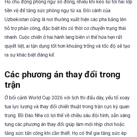
Họ chủ động phòng ngự số đông, nhiều khi kéo lùi tới hai lớp
tiền vệ để tăng sức phòng ngự từ xa. Đôi cánh của
Uzbekistan cũng là nơi thường xuất hiện các pha băng lên
hỗ trợ phản công, đặc biệt khi có thời cơ chuyển trạng thái
nhanh. Cuộc chiến ở hai hành lang biên vì thế hứa hẹn rất
quyết liệt, ai tận dụng tốt hơn khoảng trống và tốc độ sẽ tạo
ra sự khác biệt đáng kể.
Các phương án thay đổi trong
trận
Ở bối cảnh World Cup 2026 với lịch thi đấu dày, yếu tố xoay
tua lực lượng và thay đổi chiến thuật trong trận cực kỳ quan
trọng. Bồ Đào Nha có lợi thế về chiều sâu đội hình, sẵn sàng
tung các phương án thay đổi giúp làm mới nhịp chơi hoặc
tăng sức tấn công khi cần thiết. Họ có thể gia tăng sức ép