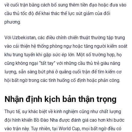
về cuối trận bằng cách bổ sung thêm tiền đạo hoặc đưa vào
cầu thủ tốc độ để khai thác thể lực sút giảm của đối
phương.
Với Uzbekistan, các điều chỉnh chiến thuật thường tập trung
vào cải thiện hệ thống phòng ngự hoặc tăng người kiểm soát
khu trung tuyến khi gặp sức ép lớn. Một số trường hợp, họ
cũng không ngại “tất tay” với những cầu thủ trẻ giàu năng
lượng, sẵn sàng bứt phá ở quãng cuối trận để tìm kiếm cơ
hội bất ngờ trong các tình huống cố định hoặc phản công.
Nhận định kịch bản thận trọng
Thực tế, sự khác biệt về kinh nghiệm cũng như chất lượng
đội hình khiến Bồ Đào Nha được đánh giá cao hơn khi bước
vào trận này. Tuy nhiên, tại World Cup, mọi bất ngờ đều có