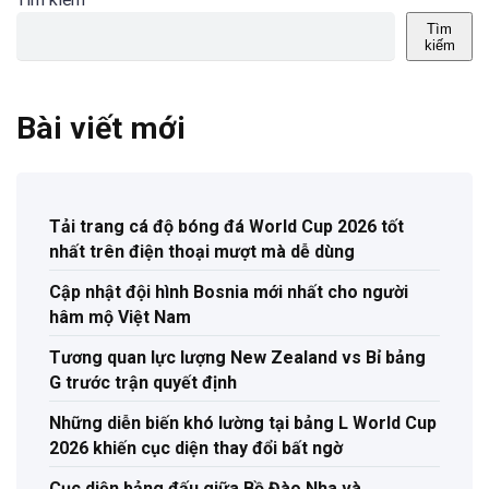
Tìm
kiếm
Bài viết mới
Tải trang cá độ bóng đá World Cup 2026 tốt
nhất trên điện thoại mượt mà dễ dùng
Cập nhật đội hình Bosnia mới nhất cho người
hâm mộ Việt Nam
Tương quan lực lượng New Zealand vs Bỉ bảng
G trước trận quyết định
Những diễn biến khó lường tại bảng L World Cup
2026 khiến cục diện thay đổi bất ngờ
Cục diện bảng đấu giữa Bồ Đào Nha và