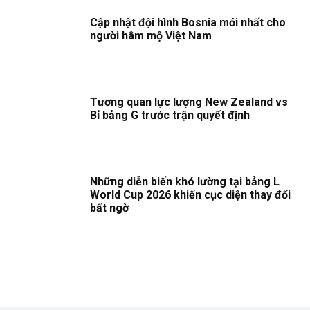
Cập nhật đội hình Bosnia mới nhất cho
người hâm mộ Việt Nam
Tương quan lực lượng New Zealand vs
Bỉ bảng G trước trận quyết định
Những diễn biến khó lường tại bảng L
World Cup 2026 khiến cục diện thay đổi
bất ngờ