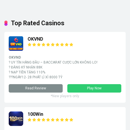
Top Rated Casinos
OKVND
OKVND
? UY TÍN HÀNG ĐẦU – BACCARAT CƯỢC LỚN KHÔNG LO!
? ĐĂNG KÝ NHẬN 88K
? NẠP TIỀN TẶNG 110%
???NGÀY12- 28 PHÁT LÌ XÌ 8000 TỶ
Read Review
Play Now
*New players only
100Win