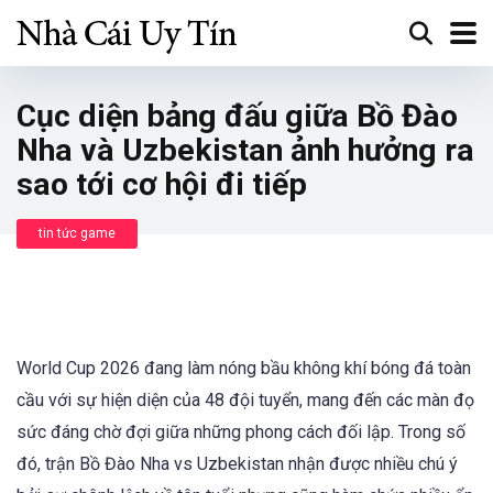
Cục diện bảng đấu giữa Bồ Đào
Nha và Uzbekistan ảnh hưởng ra
sao tới cơ hội đi tiếp
tin tức game
World Cup 2026 đang làm nóng bầu không khí bóng đá toàn
cầu với sự hiện diện của 48 đội tuyển, mang đến các màn đọ
sức đáng chờ đợi giữa những phong cách đối lập. Trong số
đó, trận Bồ Đào Nha vs Uzbekistan nhận được nhiều chú ý