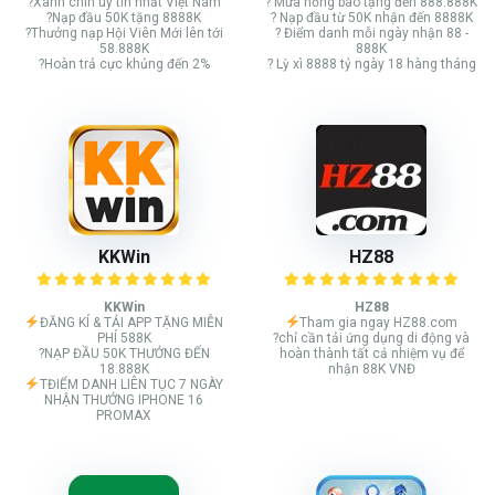
?Xanh chín uy tín nhất Việt Nam
? Mưa hồng bao tặng đến 888.888K
?Nạp đầu 50K tặng 8888K
? Nạp đầu từ 50K nhận đến 8888K
?Thưởng nạp Hội Viên Mới lên tới
? Điểm danh mỗi ngày nhận 88 -
58.888K
888K
?Hoàn trả cực khủng đến 2%
? Lỳ xì 8888 tỷ ngày 18 hàng tháng
KKWin
HZ88
KKWin
HZ88
ĐĂNG KÍ & TẢI APP TẶNG MIỄN
Tham gia ngay HZ88.com
PHÍ 588K
?chỉ cần tải ứng dụng di động và
?NẠP ĐẦU 50K THƯỞNG ĐẾN
hoàn thành tất cả nhiệm vụ để
18.888K
nhận 88K VNĐ
TĐIỂM DANH LIÊN TỤC 7 NGÀY
NHẬN THƯỞNG IPHONE 16
PROMAX