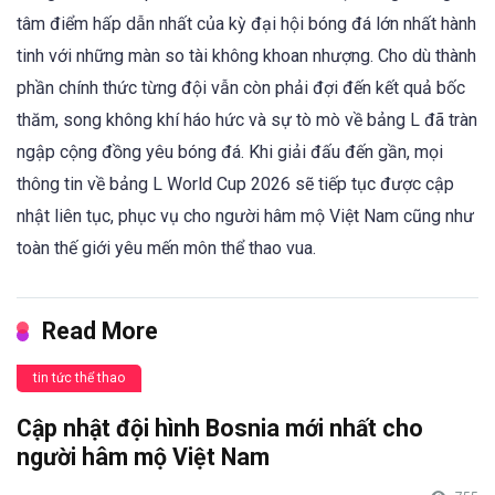
tâm điểm hấp dẫn nhất của kỳ đại hội bóng đá lớn nhất hành
tinh với những màn so tài không khoan nhượng. Cho dù thành
phần chính thức từng đội vẫn còn phải đợi đến kết quả bốc
thăm, song không khí háo hức và sự tò mò về bảng L đã tràn
ngập cộng đồng yêu bóng đá. Khi giải đấu đến gần, mọi
thông tin về bảng L World Cup 2026 sẽ tiếp tục được cập
nhật liên tục, phục vụ cho người hâm mộ Việt Nam cũng như
toàn thế giới yêu mến môn thể thao vua.
Read More
tin tức thể thao
Cập nhật đội hình Bosnia mới nhất cho
người hâm mộ Việt Nam