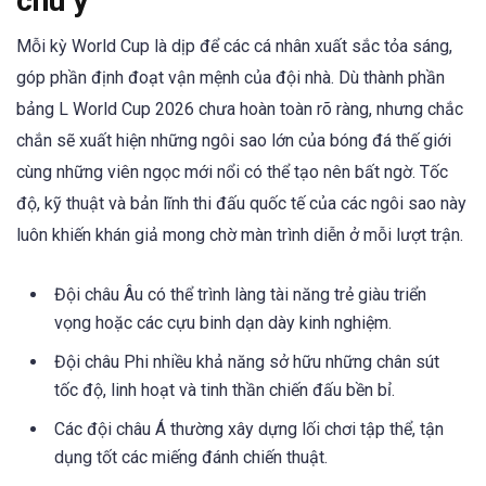
chú ý
Mỗi kỳ World Cup là dịp để các cá nhân xuất sắc tỏa sáng,
góp phần định đoạt vận mệnh của đội nhà. Dù thành phần
bảng L World Cup 2026 chưa hoàn toàn rõ ràng, nhưng chắc
chắn sẽ xuất hiện những ngôi sao lớn của bóng đá thế giới
cùng những viên ngọc mới nổi có thể tạo nên bất ngờ. Tốc
độ, kỹ thuật và bản lĩnh thi đấu quốc tế của các ngôi sao này
luôn khiến khán giả mong chờ màn trình diễn ở mỗi lượt trận.
Đội châu Âu có thể trình làng tài năng trẻ giàu triển
vọng hoặc các cựu binh dạn dày kinh nghiệm.
Đội châu Phi nhiều khả năng sở hữu những chân sút
tốc độ, linh hoạt và tinh thần chiến đấu bền bỉ.
Các đội châu Á thường xây dựng lối chơi tập thể, tận
dụng tốt các miếng đánh chiến thuật.