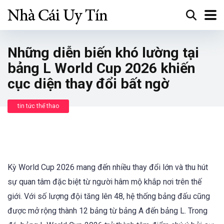
Những diễn biến khó lường tại
bảng L World Cup 2026 khiến
cục diện thay đổi bất ngờ
tin tức thể thao
Kỳ World Cup 2026 mang đến nhiều thay đổi lớn và thu hút
sự quan tâm đặc biệt từ người hâm mộ khắp nơi trên thế
giới. Với số lượng đội tăng lên 48, hệ thống bảng đấu cũng
được mở rộng thành 12 bảng từ bảng A đến bảng L. Trong