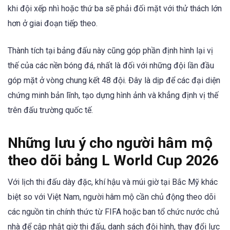
khi đội xếp nhì hoặc thứ ba sẽ phải đối mặt với thử thách lớn
hơn ở giai đoạn tiếp theo.
Thành tích tại bảng đấu này cũng góp phần định hình lại vị
thế của các nền bóng đá, nhất là đối với những đội lần đầu
góp mặt ở vòng chung kết 48 đội. Đây là dịp để các đại diện
chứng minh bản lĩnh, tạo dựng hình ảnh và khẳng định vị thế
trên đấu trường quốc tế.
Những lưu ý cho người hâm mộ
theo dõi bảng L World Cup 2026
Với lịch thi đấu dày đặc, khí hậu và múi giờ tại Bắc Mỹ khác
biệt so với Việt Nam, người hâm mộ cần chủ động theo dõi
các nguồn tin chính thức từ FIFA hoặc ban tổ chức nước chủ
nhà để cập nhật giờ thi đấu, danh sách đội hình, thay đổi lực