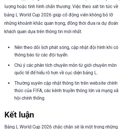
lượng hoặc tình hình chấn thương. Việc theo sát tin tức về
bảng L World Cup 2026 giúp cổ động viên không bỏ lỡ
những khoảnh khắc quan trọng, đồng thời đưa ra dự đoán
khách quan dựa trên thông tin mới nhất.
Nên theo dõi lịch phát sóng, cập nhật đội hình khi có
thông báo từ các đội tuyển.
Chú ý các phân tích chuyên môn từ giới chuyên môn
quốc tế để hiểu rõ hơn về cục diện bảng L.
Thường xuyên cập nhật thông tin trên website chính
thức của FIFA, các kênh truyền thông lớn và mạng xã
hội chính thống.
Kết luận
Bảng L World Cup 2026 chắc chắn sẽ là một trong những