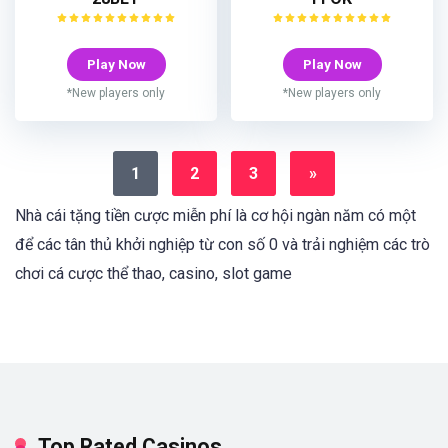
Play Now
Play Now
*New players only
*New players only
1
2
3
»
Nhà cái tặng tiền cược miễn phí là cơ hội ngàn năm có một
để các tân thủ khởi nghiệp từ con số 0 và trải nghiệm các trò
chơi cá cược thể thao, casino, slot game
Top Rated Casinos