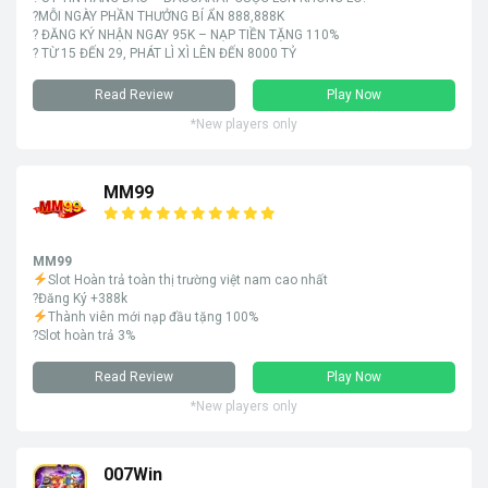
?MỖI NGÀY PHẦN THƯỞNG BÍ ẨN 888,888K
? ĐĂNG KÝ NHẬN NGAY 95K – NẠP TIỀN TẶNG 110%
? TỪ 15 ĐẾN 29, PHÁT LÌ XÌ LÊN ĐẾN 8000 TỶ
Read Review
Play Now
*New players only
MM99
MM99
Slot Hoàn trả toàn thị trường việt nam cao nhất
?Đăng Ký +388k
Thành viên mới nạp đầu tặng 100%
?Slot hoàn trả 3%
Read Review
Play Now
*New players only
007Win