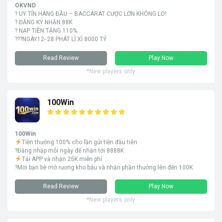
OKVND
? UY TÍN HÀNG ĐẦU – BACCARAT CƯỢC LỚN KHÔNG LO!
? ĐĂNG KÝ NHẬN 88K
? NẠP TIỀN TẶNG 110%
???NGÀY12- 28 PHÁT LÌ XÌ 8000 TỶ
Read Review
Play Now
*New players only
100Win
100Win
Tiền thưởng 100% cho lần gửi tiền đầu tiên
?Đăng nhập mỗi ngày để nhận tới 8888K
Tải APP và nhận 25K miễn phí
?Mời bạn bè mở rương kho báu và nhận phần thưởng lên đến 100K
Read Review
Play Now
*New players only