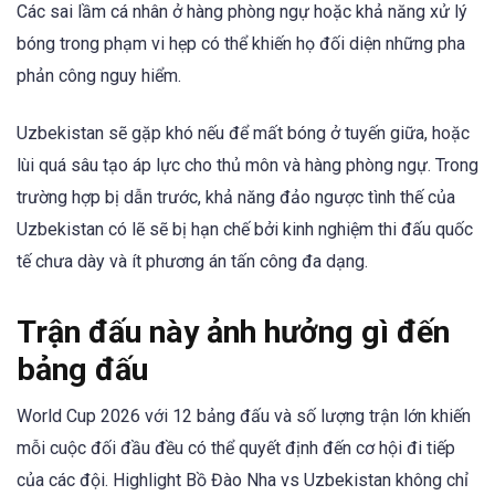
Các sai lầm cá nhân ở hàng phòng ngự hoặc khả năng xử lý
bóng trong phạm vi hẹp có thể khiến họ đối diện những pha
phản công nguy hiểm.
Uzbekistan sẽ gặp khó nếu để mất bóng ở tuyến giữa, hoặc
lùi quá sâu tạo áp lực cho thủ môn và hàng phòng ngự. Trong
trường hợp bị dẫn trước, khả năng đảo ngược tình thế của
Uzbekistan có lẽ sẽ bị hạn chế bởi kinh nghiệm thi đấu quốc
tế chưa dày và ít phương án tấn công đa dạng.
Trận đấu này ảnh hưởng gì đến
bảng đấu
World Cup 2026 với 12 bảng đấu và số lượng trận lớn khiến
mỗi cuộc đối đầu đều có thể quyết định đến cơ hội đi tiếp
của các đội. Highlight Bồ Đào Nha vs Uzbekistan không chỉ