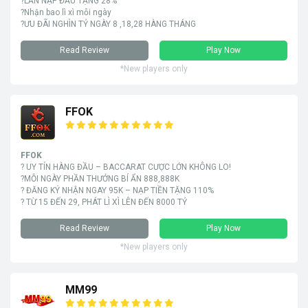
?LẦN NẠP ĐẦU TẶNG 28%
?Nhận bao lì xì mỗi ngày
?ƯU ĐÃI NGHÌN TỶ NGÀY 8 ,18,28 HÀNG THÁNG
Read Review
Play Now
*New players only
FFOK
FFOK
? UY TÍN HÀNG ĐẦU – BACCARAT CƯỢC LỚN KHÔNG LO!
?MỖI NGÀY PHẦN THƯỞNG BÍ ẨN 888,888K
? ĐĂNG KÝ NHẬN NGAY 95K – NẠP TIỀN TẶNG 110%
? TỪ 15 ĐẾN 29, PHÁT LÌ XÌ LÊN ĐẾN 8000 TỶ
Read Review
Play Now
*New players only
MM99