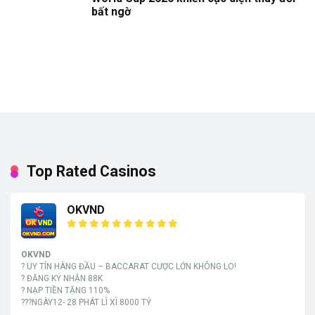
bất ngờ
Top Rated Casinos
OKVND
OKVND
? UY TÍN HÀNG ĐẦU – BACCARAT CƯỢC LỚN KHÔNG LO!
? ĐĂNG KÝ NHẬN 88K
? NẠP TIỀN TẶNG 110%
???NGÀY12- 28 PHÁT LÌ XÌ 8000 TỶ