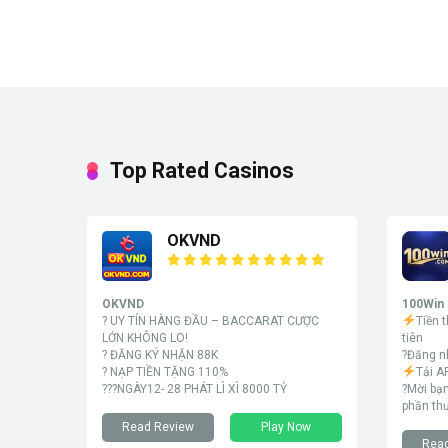
Top Rated Casinos
OKVND
OKVND
100Win
? UY TÍN HÀNG ĐẦU – BACCARAT CƯỢC
Tiền 
LỚN KHÔNG LO!
tiên
? ĐĂNG KÝ NHẬN 88K
?Đăng n
? NẠP TIỀN TẶNG 110%
Tải A
???NGÀY12- 28 PHÁT LÌ XÌ 8000 TỶ
?Mời bạ
phần th
Read Review
Play Now
Rea