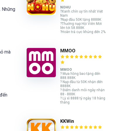
NOHU
i. Những
?Xanh chín uy tín nhất Việt
Nam
?Nạp đầu 50K tặng 8888K
?Thưởng nạp Hội Viên Mới
lên tới 58.888K
?Hoàn trả cực khủng đến 2%
MMOO
nhỏ mà
MMOO
? Mưa hồng bao tặng đến
888.888K
? Nạp đầu từ 50K nhận đến
8888K
? Điểm danh mỗi ngày nhận
 đến
88 - 888K
? Lỳ xì 8888 tỷ ngày 18 hàng
tháng
KKWin