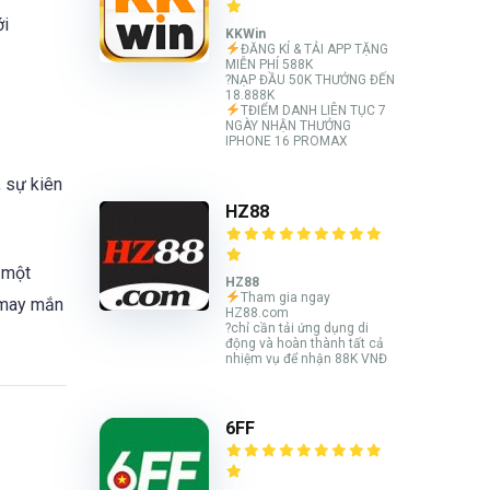
ới
KKWin
ĐĂNG KÍ & TẢI APP TẶNG
MIỄN PHÍ 588K
?NẠP ĐẦU 50K THƯỞNG ĐẾN
18.888K
TĐIỂM DANH LIÊN TỤC 7
NGÀY NHẬN THƯỞNG
IPHONE 16 PROMAX
, sự kiên
HZ88
 một
HZ88
Tham gia ngay
 may mắn
HZ88.com
?chỉ cần tải ứng dụng di
động và hoàn thành tất cả
nhiệm vụ để nhận 88K VNĐ
6FF