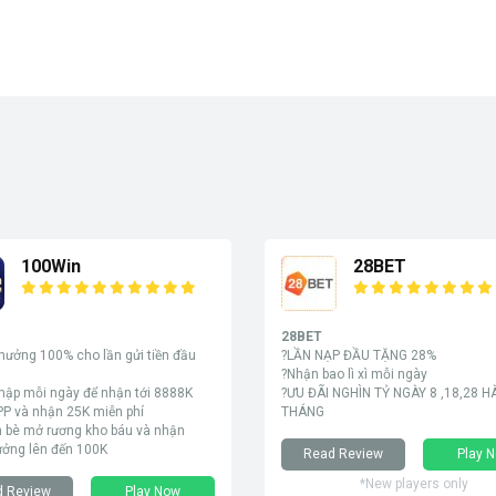
100Win
28BET
28BET
thưởng 100% cho lần gửi tiền đầu
?LẦN NẠP ĐẦU TẶNG 28%
?Nhận bao lì xì mỗi ngày
hập mỗi ngày để nhận tới 8888K
?ƯU ĐÃI NGHÌN TỶ NGÀY 8 ,18,28 
PP và nhận 25K miễn phí
THÁNG
n bè mở rương kho báu và nhận
ưởng lên đến 100K
Read Review
Play 
*New players only
d Review
Play Now