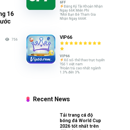
6FF
Đăng Ký Tài Khoản Nhận
Ngay 66K Miễn Phí
ng 16
?Mời Bạn Bè Tham Gia
Nhận Ngay 666K
rước
VIP66
756
VIP66
Xổ số- thể thao trực tuyến
?Số 1 việt nam
?Hoàn trả cao nhất ngành
1.3% đến 3%
Recent News
Tải trang cá độ
bóng đá World Cup
2026 tốt nhất trên