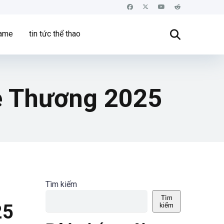
game
tin tức thể thao
ễ Thương 2025
Tìm kiếm
Tìm
25
kiếm