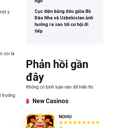
ngờ
Cục diện bảng đấu giữa Bồ
một ý
Đào Nha và Uzbekistan ảnh
hưởng ra sao tới cơ hội đi
tiếp
 coi là
Phản hồi gần
đây
Không có bình luận nào để hiển thị.
i trường
New Casinos
NOHU