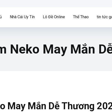
ủ
Nhà Cái Uy Tín
Lô Đề Online
Thể Thao
tin tức 
ểm Neko May Mắn D
ko May Mắn Dễ Thương 20