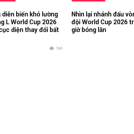
 diễn biến khó lường
Nhìn lại nhánh đấu vò
ng L World Cup 2026
đội World Cup 2026 t
cục diện thay đổi bất
giờ bóng lăn
765