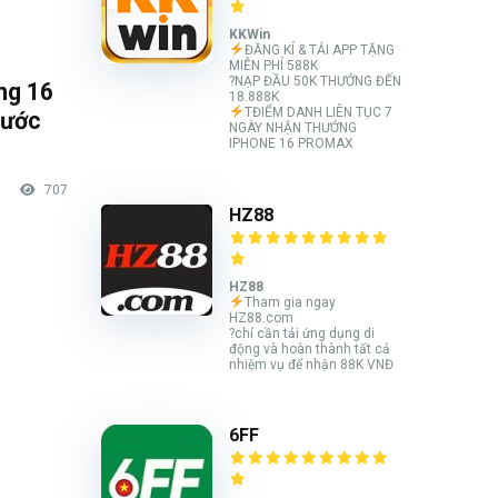
KKWin
ĐĂNG KÍ & TẢI APP TẶNG
MIỄN PHÍ 588K
?NẠP ĐẦU 50K THƯỞNG ĐẾN
ng 16
18.888K
TĐIỂM DANH LIÊN TỤC 7
rước
NGÀY NHẬN THƯỞNG
IPHONE 16 PROMAX
707
HZ88
HZ88
Tham gia ngay
HZ88.com
?chỉ cần tải ứng dụng di
động và hoàn thành tất cả
nhiệm vụ để nhận 88K VNĐ
6FF