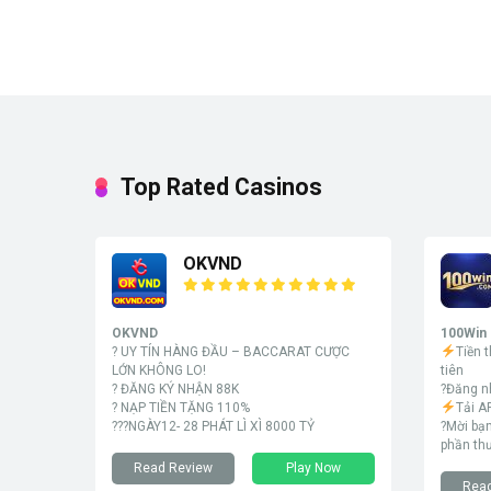
Top Rated Casinos
OKVND
OKVND
100Win
? UY TÍN HÀNG ĐẦU – BACCARAT CƯỢC
Tiền 
LỚN KHÔNG LO!
tiên
? ĐĂNG KÝ NHẬN 88K
?Đăng n
? NẠP TIỀN TẶNG 110%
Tải A
???NGÀY12- 28 PHÁT LÌ XÌ 8000 TỶ
?Mời bạ
phần th
Read Review
Play Now
Rea