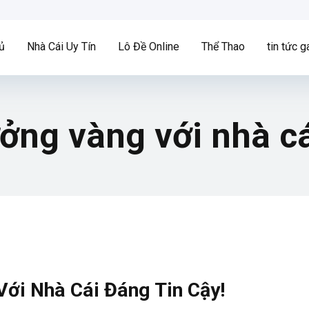
ủ
Nhà Cái Uy Tín
Lô Đề Online
Thể Thao
tin tức 
ng vàng với nhà cá
ới Nhà Cái Đáng Tin Cậy!