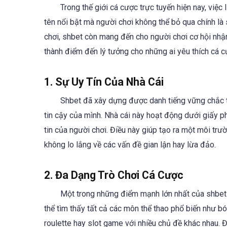
Trong thế giới cá cược trực tuyến hiện nay, việc lự
tên nổi bật mà người chơi không thể bỏ qua chính là
chơi, shbet còn mang đến cho người chơi cơ hội nhận
thành điểm đến lý tưởng cho những ai yêu thích cá c
1. Sự Uy Tín Của Nhà Cái
Shbet đã xây dựng được danh tiếng vững chắc tro
tin cậy của mình. Nhà cái này hoạt động dưới giấy 
tin của người chơi. Điều này giúp tạo ra một môi tr
không lo lắng về các vấn đề gian lận hay lừa đảo.
2. Đa Dạng Trò Chơi Cá Cược
Một trong những điểm mạnh lớn nhất của shbet chín
thể tìm thấy tất cả các môn thể thao phổ biến như b
roulette hay slot game với nhiều chủ đề khác nhau. 