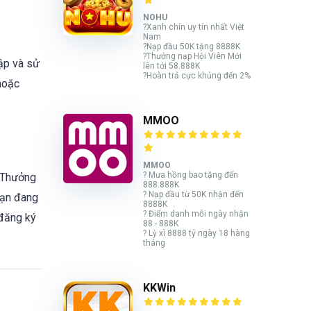
NOHU
?Xanh chín uy tín nhất Việt
Nam
?Nạp đầu 50K tặng 8888K
?Thưởng nạp Hội Viên Mới
ập và sử
lên tới 58.888K
?Hoàn trả cực khủng đến 2%
 hoặc
MMOO
MMOO
? Mưa hồng bao tặng đến
n Thưởng
888.888K
? Nạp đầu từ 50K nhận đến
bạn đang
8888K
? Điểm danh mỗi ngày nhận
 đăng ký
88 - 888K
? Lỳ xì 8888 tỷ ngày 18 hàng
tháng
KKWin