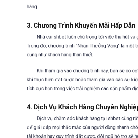
hàng.
3. Chương Trình Khuyến Mãi Hấp Dẫn
Nhà cái shbet luôn chú trọng tới việc thu hút và g
Trong đó, chương trình "Nhận Thưởng Vàng" là một t
cũng như khách hàng thân thiết.
Khi tham gia vào chương trình này, bạn sẽ có cơ h
khi thực hiện đặt cược hoặc tham gia vào các sự kiệ
tích cực hơn trong việc trải nghiệm các sản phẩm dịc
4. Dịch Vụ Khách Hàng Chuyên Nghiệ
Dịch vụ chăm sóc khách hàng tại shbet cũng rất đ
để giải đáp mọi thắc mắc của người dùng nhanh chón
tài khoản hay quy trình đặt cược, đội ngũ hỗ trợ sẽ