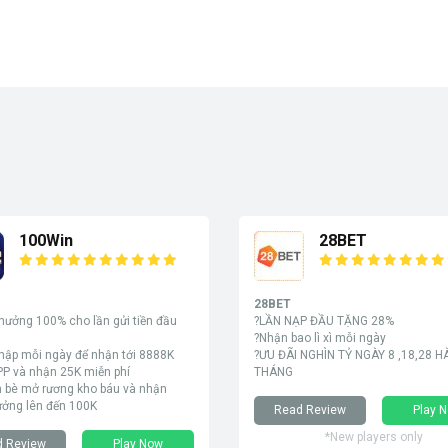
100Win
28BET
28BET
thưởng 100% cho lần gửi tiền đầu
?LẦN NẠP ĐẦU TẶNG 28%
?Nhận bao lì xì mỗi ngày
hập mỗi ngày để nhận tới 8888K
?ƯU ĐÃI NGHÌN TỶ NGÀY 8 ,18,28 
PP và nhận 25K miễn phí
THÁNG
n bè mở rương kho báu và nhận
ưởng lên đến 100K
Read Review
Play 
*New players only
d Review
Play Now