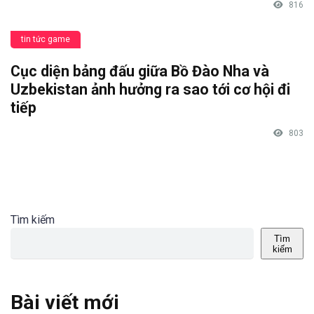
816
tin tức game
Cục diện bảng đấu giữa Bồ Đào Nha và
Uzbekistan ảnh hưởng ra sao tới cơ hội đi
tiếp
803
Tìm kiếm
Tìm
kiếm
Bài viết mới