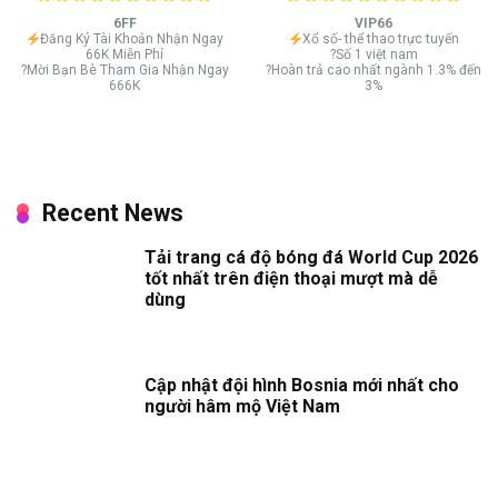
6FF
VIP66
Đăng Ký Tài Khoản Nhận Ngay
Xổ số- thể thao trực tuyến
66K Miễn Phí
?Số 1 việt nam
?Mời Bạn Bè Tham Gia Nhận Ngay
?Hoàn trả cao nhất ngành 1.3% đến
666K
3%
Recent News
Tải trang cá độ bóng đá World Cup 2026
tốt nhất trên điện thoại mượt mà dễ
dùng
Cập nhật đội hình Bosnia mới nhất cho
người hâm mộ Việt Nam