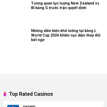
Tương quan lực lượng New Zealand vs
Bỉ bảng G trước trận quyết định
Những diễn biến khó lường tại bảng L
World Cup 2026 khiến cục diện thay đổi
bất ngờ
Top Rated Casinos