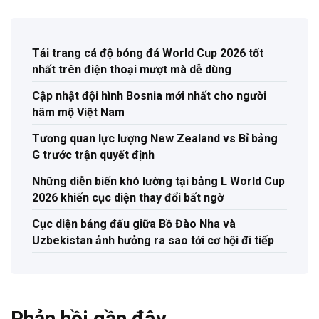
Tải trang cá độ bóng đá World Cup 2026 tốt
nhất trên điện thoại mượt mà dễ dùng
Cập nhật đội hình Bosnia mới nhất cho người
hâm mộ Việt Nam
Tương quan lực lượng New Zealand vs Bỉ bảng
G trước trận quyết định
Những diễn biến khó lường tại bảng L World Cup
2026 khiến cục diện thay đổi bất ngờ
Cục diện bảng đấu giữa Bồ Đào Nha và
Uzbekistan ảnh hưởng ra sao tới cơ hội đi tiếp
Phản hồi gần đây