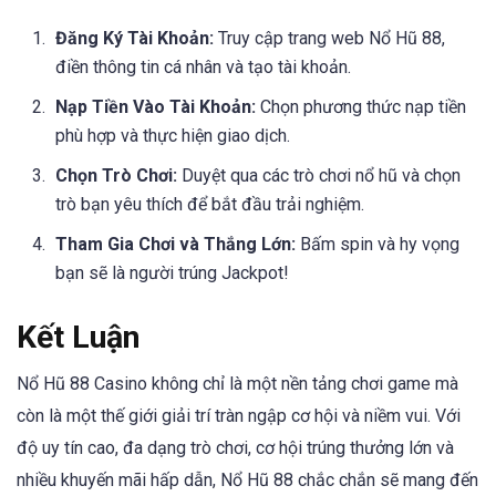
Đăng Ký Tài Khoản:
Truy cập trang web Nổ Hũ 88,
điền thông tin cá nhân và tạo tài khoản.
Nạp Tiền Vào Tài Khoản:
Chọn phương thức nạp tiền
phù hợp và thực hiện giao dịch.
Chọn Trò Chơi:
Duyệt qua các trò chơi nổ hũ và chọn
trò bạn yêu thích để bắt đầu trải nghiệm.
Tham Gia Chơi và Thắng Lớn:
Bấm spin và hy vọng
bạn sẽ là người trúng Jackpot!
Kết Luận
Nổ Hũ 88 Casino không chỉ là một nền tảng chơi game mà
còn là một thế giới giải trí tràn ngập cơ hội và niềm vui. Với
độ uy tín cao, đa dạng trò chơi, cơ hội trúng thưởng lớn và
nhiều khuyến mãi hấp dẫn, Nổ Hũ 88 chắc chắn sẽ mang đến