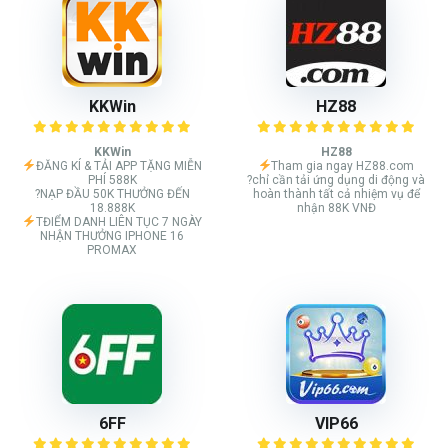
KKWin
HZ88
KKWin
HZ88
ĐĂNG KÍ & TẢI APP TẶNG MIỄN
Tham gia ngay HZ88.com
PHÍ 588K
?chỉ cần tải ứng dụng di động và
?NẠP ĐẦU 50K THƯỞNG ĐẾN
hoàn thành tất cả nhiệm vụ để
18.888K
nhận 88K VNĐ
TĐIỂM DANH LIÊN TỤC 7 NGÀY
NHẬN THƯỞNG IPHONE 16
PROMAX
6FF
VIP66