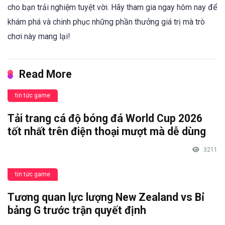
cho bạn trải nghiệm tuyệt vời. Hãy tham gia ngay hôm nay để
khám phá và chinh phục những phần thưởng giá trị mà trò
chơi này mang lại!
Read More
tin tức game
Tải trang cá độ bóng đá World Cup 2026
tốt nhất trên điện thoại mượt mà dễ dùng
3211
tin tức game
Tương quan lực lượng New Zealand vs Bỉ
bảng G trước trận quyết định