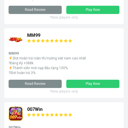
Read Review
Play Now
*New players only
MM99
MM99
Slot Hoàn trả toàn thị trường việt nam cao nhất
?Đăng Ký +388k
Thành viên mới nạp đầu tặng 100%
?Slot hoàn trả 3%
Read Review
Play Now
*New players only
007Win
007Win