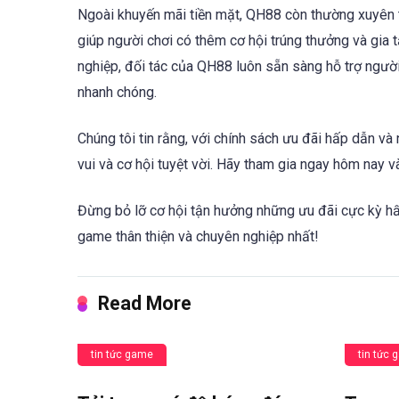
Ngoài khuyến mãi tiền mặt, QH88 còn thường xuyên tổ
giúp người chơi có thêm cơ hội trúng thưởng và gia 
nghiệp, đối tác của QH88 luôn sẵn sàng hỗ trợ ngườ
nhanh chóng.
Chúng tôi tin rằng, với chính sách ưu đãi hấp dẫn v
vui và cơ hội tuyệt vời. Hãy tham gia ngay hôm nay 
Đừng bỏ lỡ cơ hội tận hưởng những ưu đãi cực kỳ h
game thân thiện và chuyên nghiệp nhất!
Read More
tin tức game
tin tức