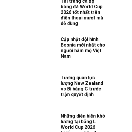
Tải trang cá độ
bóng đá World Cup
2026 tốt nhất trên
điện thoại mượt mà
dễ dùng
Cập nhật đội hình
Bosnia mới nhất cho
người hâm mộ Việt
Nam
Tương quan lực
lượng New Zealand
vs Bỉ bảng G trước
trận quyết định
Những diễn biến khó
lường tại bảng L
World Cup 2026