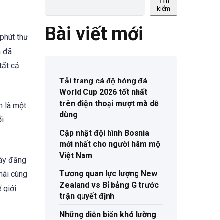
Tìm
kiếm
Bài viết mới
 phút thư
n đã
tất cả
Tải trang cá độ bóng đá
World Cup 2026 tốt nhất
trên điện thoại mượt mà dễ
n là một
dùng
ổi
Cập nhật đội hình Bosnia
mới nhất cho người hâm mộ
Việt Nam
hãy đăng
Tương quan lực lượng New
mãi cùng
Zealand vs Bỉ bảng G trước
 giới
trận quyết định
Những diễn biến khó lường