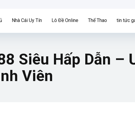
ủ
Nhà Cái Uy Tín
Lô Đề Online
Thể Thao
tin tức 
8 Siêu Hấp Dẫn – 
ành Viên