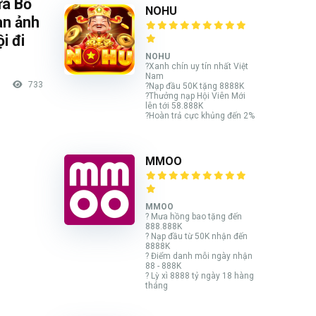
ữa Bồ
NOHU
an ảnh
i đi
NOHU
?Xanh chín uy tín nhất Việt
Nam
733
?Nạp đầu 50K tặng 8888K
?Thưởng nạp Hội Viên Mới
lên tới 58.888K
?Hoàn trả cực khủng đến 2%
MMOO
MMOO
? Mưa hồng bao tặng đến
888.888K
? Nạp đầu từ 50K nhận đến
8888K
? Điểm danh mỗi ngày nhận
88 - 888K
? Lỳ xì 8888 tỷ ngày 18 hàng
tháng