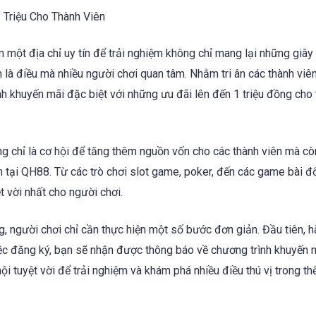
Triệu Cho Thành Viên
ếm một địa chỉ uy tín để trải nghiệm không chỉ mang lại những giây
là điều mà nhiều người chơi quan tâm. Nhằm tri ân các thành viê
nh khuyến mãi đặc biệt với những ưu đãi lên đến 1 triệu đồng cho 
g chỉ là cơ hội để tăng thêm nguồn vốn cho các thành viên mà cò
n tại QH88. Từ các trò chơi slot game, poker, đến các game bài đ
 vời nhất cho người chơi.
, người chơi chỉ cần thực hiện một số bước đơn giản. Đầu tiên, 
việc đăng ký, bạn sẽ nhận được thông báo về chương trình khuyến 
i tuyệt vời để trải nghiệm và khám phá nhiều điều thú vị trong thế