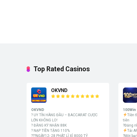
Top Rated Casinos
OKVND
OKVND
100Win
? UY TÍN HÀNG ĐẦU – BACCARAT CƯỢC
Tiền 
LỚN KHÔNG LO!
tiên
? ĐĂNG KÝ NHẬN 88K
?Đăng n
? NẠP TIỀN TẶNG 110%
Tải A
???NGÀY12- 28 PHÁT LÌ XÌ 8000 TỶ
?Mời bạ