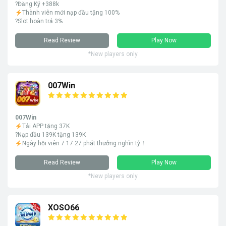
?Đăng Ký +388k
Thành viên mới nạp đầu tặng 100%
?Slot hoàn trả 3%
Read Review
Play Now
*New players only
007Win
007Win
Tải APP tặng 37K
?Nạp đầu 139K tặng 139K
Ngày hội viên 7 17 27 phát thưởng nghìn tỷ！
Read Review
Play Now
*New players only
XOSO66