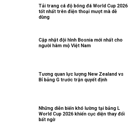
Tải trang cá độ bóng đá World Cup 2026
tốt nhất trên điện thoại mượt mà dễ
dùng
Cập nhật đội hình Bosnia mới nhất cho
người hâm mộ Việt Nam
Tương quan lực lượng New Zealand vs
Bỉ bảng G trước trận quyết định
Những diễn biến khó lường tại bảng L
World Cup 2026 khiến cục diện thay đổi
bất ngờ