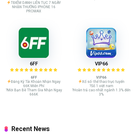
TĐIỂM DANH LIÊN TỤC 7 NGÀY
NHẬN THƯỞNG IPHONE 16
PROMAX
6FF
VIP66
6FF
VIP66
Đăng Ký Tài Khoản Nhận Ngay
Xổ số- thể thao trực tuyến
66K Miễn Phí
?Số 1 việt nam
?Mời Bạn Bè Tham Gia Nhận Ngay
?Hoàn trả cao nhất ngành 1.3% đến
666K
3%
Recent News