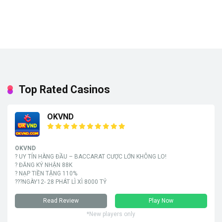
Top Rated Casinos
OKVND
OKVND
? UY TÍN HÀNG ĐẦU – BACCARAT CƯỢC LỚN KHÔNG LO!
? ĐĂNG KÝ NHẬN 88K
? NẠP TIỀN TẶNG 110%
???NGÀY12- 28 PHÁT LÌ XÌ 8000 TỶ
Read Review
Play Now
*New players only