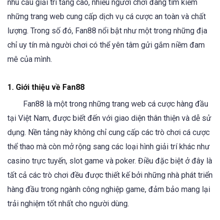
nhu cầu giải trí tăng cao, nhiều người chơi đang tìm kiếm
những trang web cung cấp dịch vụ cá cược an toàn và chất
lượng. Trong số đó, Fan88 nổi bật như một trong những địa
chỉ uy tín mà người chơi có thể yên tâm gửi gắm niềm đam
mê của mình.
1.
Giới thiệu về Fan88
Fan88 là một trong những trang web cá cược hàng đầu
tại Việt Nam, được biết đến với giao diện thân thiện và dễ sử
dụng. Nền tảng này không chỉ cung cấp các trò chơi cá cược
thể thao mà còn mở rộng sang các loại hình giải trí khác như
casino trực tuyến, slot game và poker. Điều đặc biệt ở đây là
tất cả các trò chơi đều được thiết kế bởi những nhà phát triển
hàng đầu trong ngành công nghiệp game, đảm bảo mang lại
trải nghiệm tốt nhất cho người dùng.