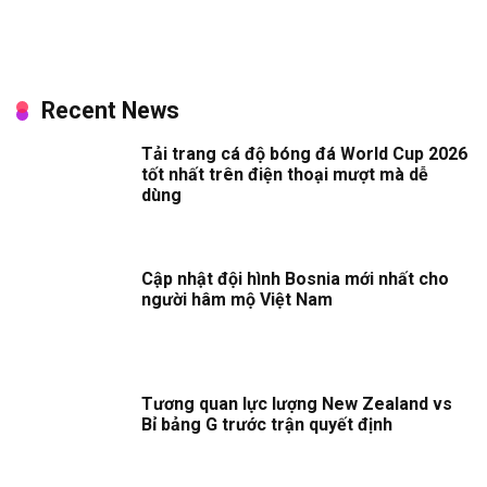
Recent News
Tải trang cá độ bóng đá World Cup 2026
tốt nhất trên điện thoại mượt mà dễ
dùng
Cập nhật đội hình Bosnia mới nhất cho
người hâm mộ Việt Nam
Tương quan lực lượng New Zealand vs
Bỉ bảng G trước trận quyết định