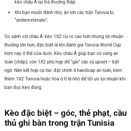
kèo châu Á lại trả thưởng thấp.
Khi bạn muốn đánh nhỏ, ăn lớn các trận Tunisia bị
“underestimate”.
So sánh với châu Á: kèo 1X2 rủi ro cao hơn nhưng lợi nhuận
thường lớn hơn, đặc biệt là khi đánh giá Tunisia World Cup
hôm nay ở thế cửa dưới. Kèo châu Á giúp bạn có vùng an
toàn (chấp), còn 1X2 phù hợp để “gài” các cú upset – bất
ngờ. Nên kết hợp cả hai: đặt chính ở handicap an toàn, kèm
thêm 1X2 Tunisia hoặc hòa ở tỉ lệ nhỏ để tối ưu lợi nhuận khi
bạn đọc kèo đúng.
Kèo đặc biệt – góc, thẻ phạt, cầu
thủ ghi bàn trong trận Tunisia