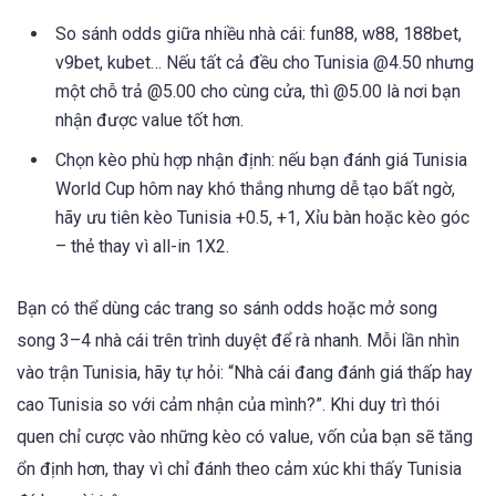
So sánh odds giữa nhiều nhà cái: fun88, w88, 188bet,
v9bet, kubet… Nếu tất cả đều cho Tunisia @4.50 nhưng
một chỗ trả @5.00 cho cùng cửa, thì @5.00 là nơi bạn
nhận được value tốt hơn.
Chọn kèo phù hợp nhận định: nếu bạn đánh giá Tunisia
World Cup hôm nay khó thắng nhưng dễ tạo bất ngờ,
hãy ưu tiên kèo Tunisia +0.5, +1, Xỉu bàn hoặc kèo góc
– thẻ thay vì all-in 1X2.
Bạn có thể dùng các trang so sánh odds hoặc mở song
song 3–4 nhà cái trên trình duyệt để rà nhanh. Mỗi lần nhìn
vào trận Tunisia, hãy tự hỏi: “Nhà cái đang đánh giá thấp hay
cao Tunisia so với cảm nhận của mình?”. Khi duy trì thói
quen chỉ cược vào những kèo có value, vốn của bạn sẽ tăng
ổn định hơn, thay vì chỉ đánh theo cảm xúc khi thấy Tunisia