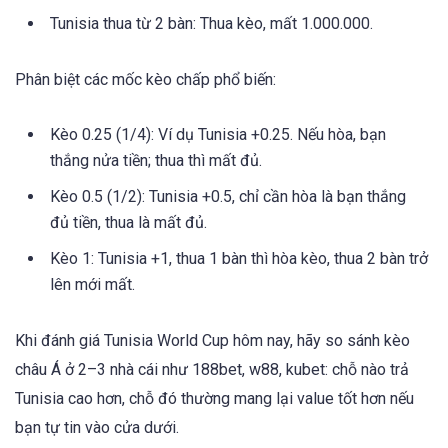
Tunisia thua từ 2 bàn: Thua kèo, mất 1.000.000.
Phân biệt các mốc kèo chấp phổ biến:
Kèo 0.25 (1/4): Ví dụ Tunisia +0.25. Nếu hòa, bạn
thắng nửa tiền; thua thì mất đủ.
Kèo 0.5 (1/2): Tunisia +0.5, chỉ cần hòa là bạn thắng
đủ tiền, thua là mất đủ.
Kèo 1: Tunisia +1, thua 1 bàn thì hòa kèo, thua 2 bàn trở
lên mới mất.
Khi đánh giá Tunisia World Cup hôm nay, hãy so sánh kèo
châu Á ở 2–3 nhà cái như 188bet, w88, kubet: chỗ nào trả
Tunisia cao hơn, chỗ đó thường mang lại value tốt hơn nếu
bạn tự tin vào cửa dưới.