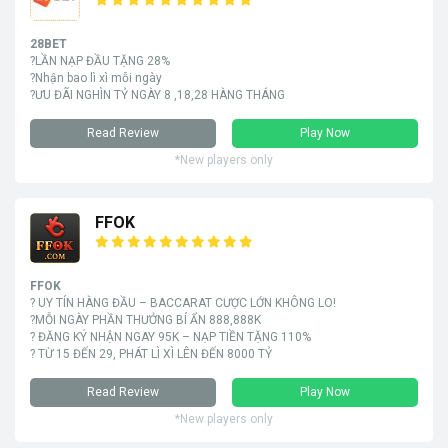
28BET
?LẦN NẠP ĐẦU TẶNG 28%
?Nhận bao lì xì mỗi ngày
?ƯU ĐÃI NGHÌN TỶ NGÀY 8 ,18,28 HÀNG THÁNG
Read Review
Play Now
*New players only
FFOK
FFOK
? UY TÍN HÀNG ĐẦU – BACCARAT CƯỢC LỚN KHÔNG LO!
?MỖI NGÀY PHẦN THƯỞNG BÍ ẨN 888,888K
? ĐĂNG KÝ NHẬN NGAY 95K – NẠP TIỀN TẶNG 110%
? TỪ 15 ĐẾN 29, PHÁT LÌ XÌ LÊN ĐẾN 8000 TỶ
Read Review
Play Now
*New players only