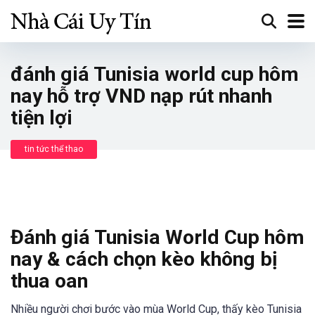
đánh giá Tunisia world cup hôm
nay hỗ trợ VND nạp rút nhanh
tiện lợi
tin tức thể thao
Đánh giá Tunisia World Cup hôm
nay & cách chọn kèo không bị
thua oan
Nhiều người chơi bước vào mùa World Cup, thấy kèo Tunisia