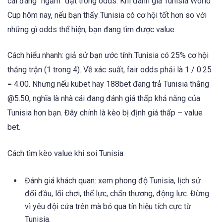
cái đang “ngầm” đặt trong odds. Khi đánh giá Tunisia World
Cup hôm nay, nếu bạn thấy Tunisia có cơ hội tốt hơn so với
những gì odds thể hiện, bạn đang tìm được value.
Cách hiểu nhanh: giả sử bạn ước tính Tunisia có 25% cơ hội
thắng trận (1 trong 4). Về xác suất, fair odds phải là 1 / 0.25
= 4.00. Nhưng nếu kubet hay 188bet đang trả Tunisia thắng
@5.50, nghĩa là nhà cái đang đánh giá thấp khả năng của
Tunisia hơn bạn. Đây chính là kèo bị định giá thấp – value
bet.
Cách tìm kèo value khi soi Tunisia:
Đánh giá khách quan: xem phong độ Tunisia, lịch sử
đối đầu, lối chơi, thể lực, chấn thương, động lực. Đừng
vì yêu đội cửa trên mà bỏ qua tín hiệu tích cực từ
Tunisia.