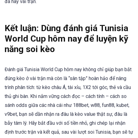
đá hay vài trận.
Kết luận: Dùng đánh giá Tunisia
World Cup hôm nay để luyện kỹ
năng soi kèo
Đánh giá Tunisia World Cup hôm nay không chỉ giúp bạn bắt
đúng kèo ở vài trận mà còn là “sân tập” hoàn hảo để nâng
trình phân tích: từ kèo châu Á, tài xỉu, 1X2 tới góc, thẻ và cầu
thủ ghi bàn. Khi nắm vững cách đọc – cách tính – cách so
sánh odds giữa các nhà cái như 188bet, w88, fun88, kubet,
v9bet, bạn sẽ dần nhận ra đâu là kèo value thật sự, đâu là
bẫy tâm lý. Hãy bắt đầu với số tiền nhỏ, ghi chép lại nhận
định trước trận và kết quả, sau vài lượt soi Tunisia, bạn sẽ tự