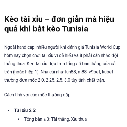
Kèo tài xỉu – đơn giản mà hiệu
quả khi bắt kèo Tunisia
Ngoài handicap, nhiều người khi đánh giá Tunisia World Cup
hôm nay chọn chơi tài xỉu vì dễ hiểu và ít phải cân nhắc đội
thắng thua. Kèo tài xỉu dựa trên tổng số bàn thắng của cả
trận (hoặc hiệp 1). Nhà cái như fun88, m88, v9bet, kubet
thường đưa mốc 2.0, 2.25, 2.5, 3.0 tùy tính chất trận.
Cách tính với các mốc thường gặp:
Tài xỉu 2.5:
Tổng bàn ≥ 3: Tài thắng, Xỉu thua.