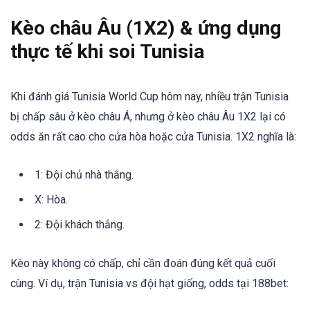
Kèo châu Âu (1X2) & ứng dụng
thực tế khi soi Tunisia
Khi đánh giá Tunisia World Cup hôm nay, nhiều trận Tunisia
bị chấp sâu ở kèo châu Á, nhưng ở kèo châu Âu 1X2 lại có
odds ăn rất cao cho cửa hòa hoặc cửa Tunisia. 1X2 nghĩa là:
1: Đội chủ nhà thắng.
X: Hòa.
2: Đội khách thắng.
Kèo này không có chấp, chỉ cần đoán đúng kết quả cuối
cùng. Ví dụ, trận Tunisia vs đội hạt giống, odds tại 188bet: