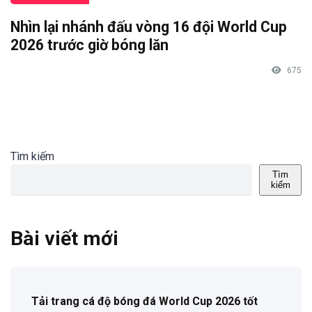
Nhìn lại nhánh đấu vòng 16 đội World Cup
2026 trước giờ bóng lăn
675
Tìm kiếm
Tìm
kiếm
Bài viết mới
Tải trang cá độ bóng đá World Cup 2026 tốt