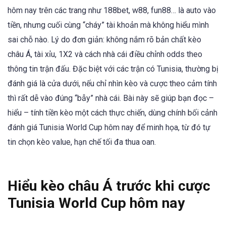
hôm nay trên các trang như 188bet, w88, fun88… là auto vào
tiền, nhưng cuối cùng “cháy” tài khoản mà không hiểu mình
sai chỗ nào. Lý do đơn giản: không nắm rõ bản chất kèo
châu Á, tài xỉu, 1X2 và cách nhà cái điều chỉnh odds theo
thông tin trận đấu. Đặc biệt với các trận có Tunisia, thường bị
đánh giá là cửa dưới, nếu chỉ nhìn kèo và cược theo cảm tính
thì rất dễ vào đúng “bẫy” nhà cái. Bài này sẽ giúp bạn đọc –
hiểu – tính tiền kèo một cách thực chiến, dùng chính bối cảnh
đánh giá Tunisia World Cup hôm nay để minh họa, từ đó tự
tin chọn kèo value, hạn chế tối đa thua oan.
Hiểu kèo châu Á trước khi cược
Tunisia World Cup hôm nay