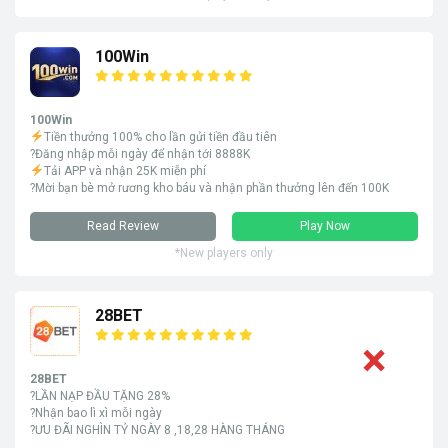
100Win
100Win
Tiền thưởng 100% cho lần gửi tiền đầu tiên
?Đăng nhập mỗi ngày để nhận tới 8888K
Tải APP và nhận 25K miễn phí
?Mời bạn bè mở rương kho báu và nhận phần thưởng lên đến 100K
Read Review
Play Now
*New players only
28BET
28BET
?LẦN NẠP ĐẦU TẶNG 28%
?Nhận bao lì xì mỗi ngày
?ƯU ĐÃI NGHÌN TỶ NGÀY 8 ,18,28 HÀNG THÁNG