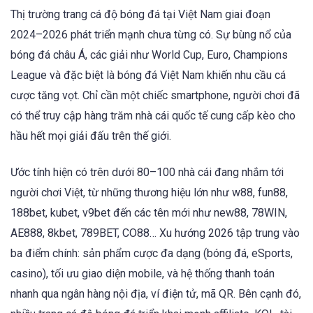
Thị trường trang cá độ bóng đá tại Việt Nam giai đoạn
2024–2026 phát triển mạnh chưa từng có. Sự bùng nổ của
bóng đá châu Á, các giải như World Cup, Euro, Champions
League và đặc biệt là bóng đá Việt Nam khiến nhu cầu cá
cược tăng vọt. Chỉ cần một chiếc smartphone, người chơi đã
có thể truy cập hàng trăm nhà cái quốc tế cung cấp kèo cho
hầu hết mọi giải đấu trên thế giới.
Ước tính hiện có trên dưới 80–100 nhà cái đang nhắm tới
người chơi Việt, từ những thương hiệu lớn như w88, fun88,
188bet, kubet, v9bet đến các tên mới như new88, 78WIN,
AE888, 8kbet, 789BET, CO88… Xu hướng 2026 tập trung vào
ba điểm chính: sản phẩm cược đa dạng (bóng đá, eSports,
casino), tối ưu giao diện mobile, và hệ thống thanh toán
nhanh qua ngân hàng nội địa, ví điện tử, mã QR. Bên cạnh đó,