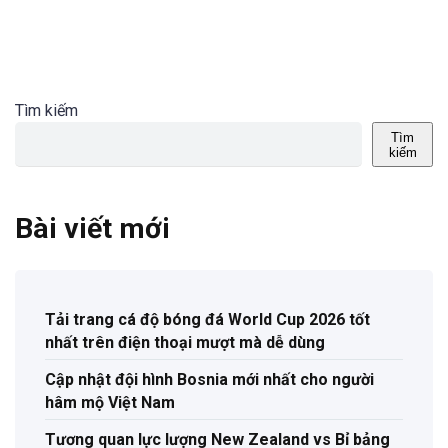
Tìm kiếm
Tìm
kiếm
Bài viết mới
Tải trang cá độ bóng đá World Cup 2026 tốt
nhất trên điện thoại mượt mà dễ dùng
Cập nhật đội hình Bosnia mới nhất cho người
hâm mộ Việt Nam
Tương quan lực lượng New Zealand vs Bỉ bảng