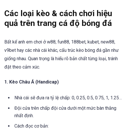
Các loại kèo & cách chơi hiệu
quả trên trang cá độ bóng đá
Bất kể anh em chơi ở w88, fun88, 188bet, kubet, new88,
v9bet hay các nhà cái khác, cấu trúc kèo bóng đá gần như
giống nhau. Quan trọng là hiểu rõ bản chất từng loại, tránh
đặt theo cảm xúc.
1. Kèo Châu Á (Handicap)
Nhà cái sẽ đưa ra tỷ lệ chấp: 0, 0.25, 0.5, 0.75, 1, 1.25…
Đội cửa trên chấp đội cửa dưới một mức bàn thắng
nhất định.
Cách đọc cơ bản: