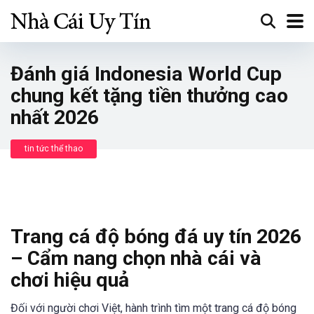
Đánh giá Indonesia World Cup
chung kết tặng tiền thưởng cao
nhất 2026
tin tức thể thao
Trang cá độ bóng đá uy tín 2026
– Cẩm nang chọn nhà cái và
chơi hiệu quả
Đối với người chơi Việt, hành trình tìm một trang cá độ bóng