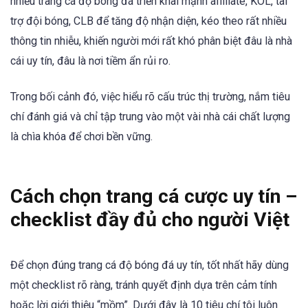
nhiều trang cá độ bóng đá triển khai mạnh affiliate, KOL, tài
trợ đội bóng, CLB để tăng độ nhận diện, kéo theo rất nhiều
thông tin nhiễu, khiến người mới rất khó phân biệt đâu là nhà
cái uy tín, đâu là nơi tiềm ẩn rủi ro.
Trong bối cảnh đó, việc hiểu rõ cấu trúc thị trường, nắm tiêu
chí đánh giá và chỉ tập trung vào một vài nhà cái chất lượng
là chìa khóa để chơi bền vững.
Cách chọn trang cá cược uy tín –
checklist đầy đủ cho người Việt
Để chọn đúng trang cá độ bóng đá uy tín, tốt nhất hãy dùng
một checklist rõ ràng, tránh quyết định dựa trên cảm tính
hoặc lời giới thiệu “mồm”. Dưới đây là 10 tiêu chí tôi luôn