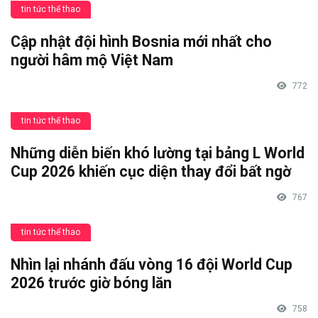
tin tức thể thao
Cập nhật đội hình Bosnia mới nhất cho
người hâm mộ Việt Nam
772
tin tức thể thao
Những diễn biến khó lường tại bảng L World
Cup 2026 khiến cục diện thay đổi bất ngờ
767
tin tức thể thao
Nhìn lại nhánh đấu vòng 16 đội World Cup
2026 trước giờ bóng lăn
758