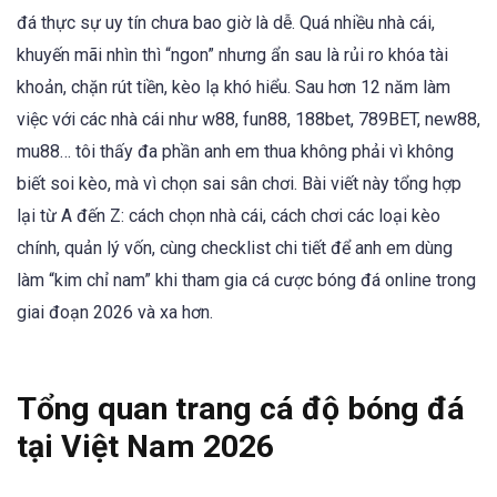
đá thực sự uy tín chưa bao giờ là dễ. Quá nhiều nhà cái,
khuyến mãi nhìn thì “ngon” nhưng ẩn sau là rủi ro khóa tài
khoản, chặn rút tiền, kèo lạ khó hiểu. Sau hơn 12 năm làm
việc với các nhà cái như w88, fun88, 188bet, 789BET, new88,
mu88… tôi thấy đa phần anh em thua không phải vì không
biết soi kèo, mà vì chọn sai sân chơi. Bài viết này tổng hợp
lại từ A đến Z: cách chọn nhà cái, cách chơi các loại kèo
chính, quản lý vốn, cùng checklist chi tiết để anh em dùng
làm “kim chỉ nam” khi tham gia cá cược bóng đá online trong
giai đoạn 2026 và xa hơn.
Tổng quan trang cá độ bóng đá
tại Việt Nam 2026