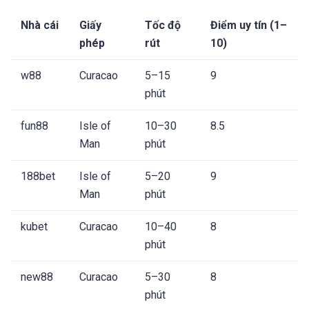
Nhà cái
Giấy
Tốc độ
Điểm uy tín (1–
phép
rút
10)
w88
Curacao
5–15
9
phút
fun88
Isle of
10–30
8.5
Man
phút
188bet
Isle of
5–20
9
Man
phút
kubet
Curacao
10–40
8
phút
new88
Curacao
5–30
8
phút