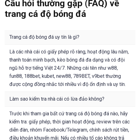
Câu hỏi thường gặp (FAQ) về
trang cá độ bóng đá
Trang cá độ bóng đá uy tín là gì?
Là các nhà cái có giấy phép rõ ràng, hoạt động lâu năm,
thanh toán minh bạch, kèo bóng đá đa dạng và có đội
ngũ hỗ trợ tiếng Việt 24/7. Những cái tên như w88,
fun88, 188bet, kubet, new88, 789BET, v9bet thường
được cộng đồng nhắc tới nhiều vì độ ổn định và uy tín.
Làm sao kiểm tra nhà cái có lừa đảo không?
Trước khi tham gia bất cứ trang cá độ bóng đá nào, hãy
kiểm tra: giấy phép, thời gian hoạt động, review trên các
diễn đàn, nhóm Facebook/Telegram, chính sách rút tiền,
điều khoản khuyến mãi. Nếu có nhiều tố cáo không trả