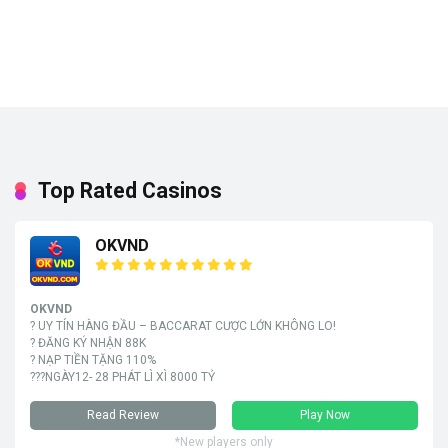
Top Rated Casinos
OKVND
OKVND
? UY TÍN HÀNG ĐẦU – BACCARAT CƯỢC LỚN KHÔNG LO!
? ĐĂNG KÝ NHẬN 88K
? NẠP TIỀN TẶNG 110%
???NGÀY12- 28 PHÁT LÌ XÌ 8000 TỶ
Read Review
Play Now
*New players only