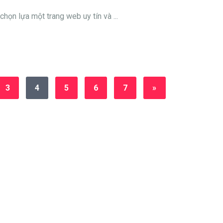
ọn lựa một trang web uy tín và ...
3
4
5
6
7
»