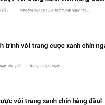
ầu! Trong thế giới cá cược trực tuyến ngày nay, ...
 trình với trang cược xanh chín ng
 ngay bây giờ! Trong thế giới ngày ...
ược với trang xanh chín hàng đầu!