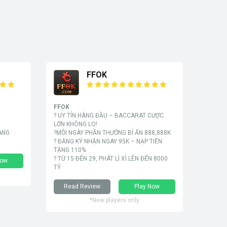
FFOK
FFOK
? UY TÍN HÀNG ĐẦU – BACCARAT CƯỢC
LỚN KHÔNG LO!
HÀNG
?MỖI NGÀY PHẦN THƯỞNG BÍ ẨN 888,888K
? ĐĂNG KÝ NHẬN NGAY 95K – NẠP TIỀN
TẶNG 110%
? TỪ 15 ĐẾN 29, PHÁT LÌ XÌ LÊN ĐẾN 8000
Now
TỶ
Read Review
Play Now
*New players only