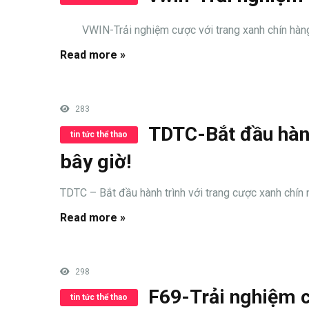
VWIN-Trải nghiệm cược với trang xanh chín hàng đ
Read more »
283
TDTC-Bắt đầu hành
tin tức thể thao
bây giờ!
TDTC – Bắt đầu hành trình với trang cược xanh chín
Read more »
298
F69-Trải nghiệm c
tin tức thể thao