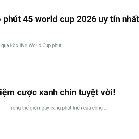
 phút 45 world cup 2026 uy tín nhấ
ua kèo live World Cup phút ...
ệm cược xanh chín tuyệt vời!
rong thế giới ngày càng phát triển của công ...