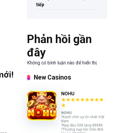
tiếp
Phản hồi gần
đây
Không có bình luận nào để hiển thị.
mới!
New Casinos
NOHU
NOHU
?Xanh chín uy tín nhất Việt
Nam
?Nạp đầu 50K tặng 8888K
?Thưởng nạp Hội Viên Mới