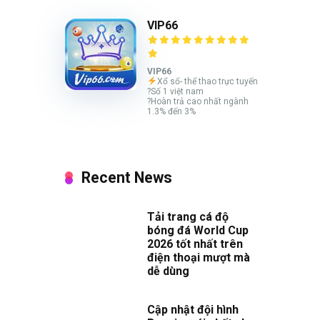
VIP66
VIP66
Xổ số- thể thao trực tuyến
?Số 1 việt nam
?Hoàn trả cao nhất ngành
1.3% đến 3%
Recent News
Tải trang cá độ
bóng đá World Cup
2026 tốt nhất trên
điện thoại mượt mà
dễ dùng
Cập nhật đội hình