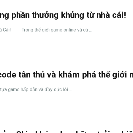
ng phần thưởng khủng từ nhà cái!
Cái! Trong thế giới game online và cá ...
ode tân thủ và khám phá thế giới 
ựa game hấp dẫn và đầy sức lôi ...