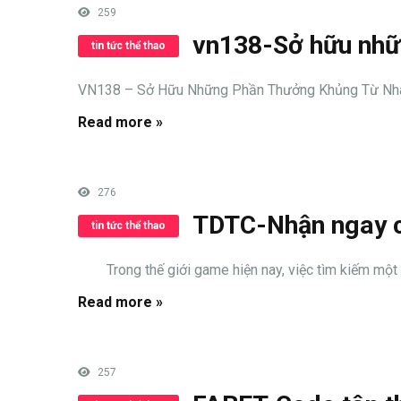
259
vn138-Sở hữu nhữ
tin tức thể thao
VN138 – Sở Hữu Những Phần Thưởng Khủng Từ Nhà 
Read more »
276
TDTC-Nhận ngay c
tin tức thể thao
Trong thế giới game hiện nay, việc tìm kiếm một t
Read more »
257