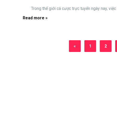
Trong thế giới cá cược trực tuyến ngày nay, việc ch
Read more »
«
1
2