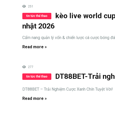
251
kèo live world cup
tin tức thể thao
nhật 2026
Cẩm nang quản lý vốn & chiến lược cá cược bóng đá q
Read more »
277
DT88BET-Trải nghi
tin tức thể thao
DT88BET – Trải Nghiệm Cược Xanh Chín Tuyệt Vời! T
Read more »