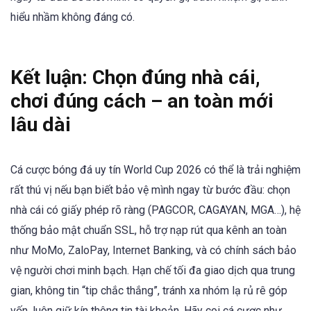
hiểu nhầm không đáng có.
Kết luận: Chọn đúng nhà cái,
chơi đúng cách – an toàn mới
lâu dài
Cá cược bóng đá uy tín World Cup 2026 có thể là trải nghiệm
rất thú vị nếu bạn biết bảo vệ mình ngay từ bước đầu: chọn
nhà cái có giấy phép rõ ràng (PAGCOR, CAGAYAN, MGA…), hệ
thống bảo mật chuẩn SSL, hỗ trợ nạp rút qua kênh an toàn
như MoMo, ZaloPay, Internet Banking, và có chính sách bảo
vệ người chơi minh bạch. Hạn chế tối đa giao dịch qua trung
gian, không tin “tip chắc thắng”, tránh xa nhóm lạ rủ rê góp
vốn, luôn giữ kín thông tin tài khoản. Hãy coi cá cược như