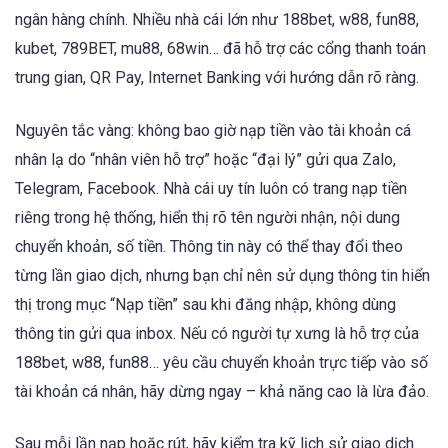
ngân hàng chính. Nhiều nhà cái lớn như 188bet, w88, fun88,
kubet, 789BET, mu88, 68win… đã hỗ trợ các cổng thanh toán
trung gian, QR Pay, Internet Banking với hướng dẫn rõ ràng.
Nguyên tắc vàng: không bao giờ nạp tiền vào tài khoản cá
nhân lạ do “nhân viên hỗ trợ” hoặc “đại lý” gửi qua Zalo,
Telegram, Facebook. Nhà cái uy tín luôn có trang nạp tiền
riêng trong hệ thống, hiển thị rõ tên người nhận, nội dung
chuyển khoản, số tiền. Thông tin này có thể thay đổi theo
từng lần giao dịch, nhưng bạn chỉ nên sử dụng thông tin hiển
thị trong mục “Nạp tiền” sau khi đăng nhập, không dùng
thông tin gửi qua inbox. Nếu có người tự xưng là hỗ trợ của
188bet, w88, fun88… yêu cầu chuyển khoản trực tiếp vào số
tài khoản cá nhân, hãy dừng ngay – khả năng cao là lừa đảo.
Sau mỗi lần nạp hoặc rút, hãy kiểm tra kỹ lịch sử giao dịch