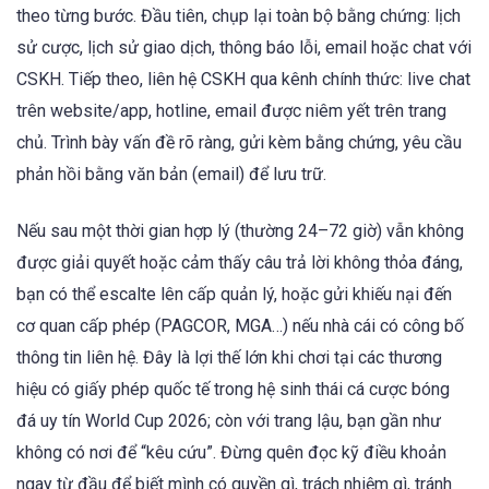
theo từng bước. Đầu tiên, chụp lại toàn bộ bằng chứng: lịch
sử cược, lịch sử giao dịch, thông báo lỗi, email hoặc chat với
CSKH. Tiếp theo, liên hệ CSKH qua kênh chính thức: live chat
trên website/app, hotline, email được niêm yết trên trang
chủ. Trình bày vấn đề rõ ràng, gửi kèm bằng chứng, yêu cầu
phản hồi bằng văn bản (email) để lưu trữ.
Nếu sau một thời gian hợp lý (thường 24–72 giờ) vẫn không
được giải quyết hoặc cảm thấy câu trả lời không thỏa đáng,
bạn có thể escalte lên cấp quản lý, hoặc gửi khiếu nại đến
cơ quan cấp phép (PAGCOR, MGA…) nếu nhà cái có công bố
thông tin liên hệ. Đây là lợi thế lớn khi chơi tại các thương
hiệu có giấy phép quốc tế trong hệ sinh thái cá cược bóng
đá uy tín World Cup 2026; còn với trang lậu, bạn gần như
không có nơi để “kêu cứu”. Đừng quên đọc kỹ điều khoản
ngay từ đầu để biết mình có quyền gì, trách nhiệm gì, tránh