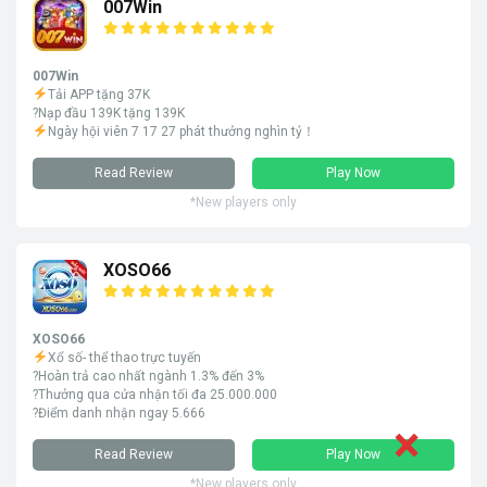
007Win
007Win
Tải APP tặng 37K
?Nạp đầu 139K tặng 139K
Ngày hội viên 7 17 27 phát thưởng nghìn tỷ！
Read Review
Play Now
*New players only
XOSO66
XOSO66
Xổ số- thể thao trực tuyến
?Hoàn trả cao nhất ngành 1.3% đến 3%
?Thưởng qua cửa nhận tối đa 25.000.000
?Điểm danh nhận ngay 5.666
Read Review
Play Now
*New players only