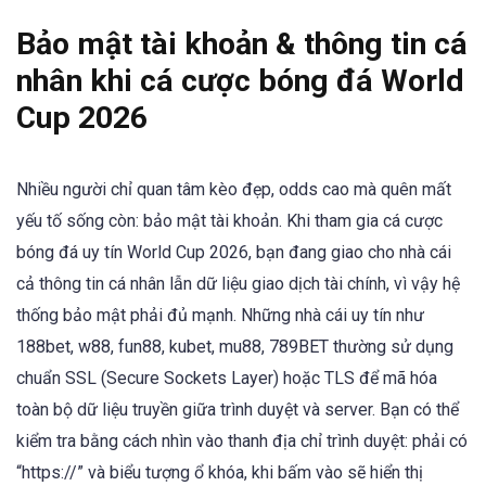
Bảo mật tài khoản & thông tin cá
nhân khi cá cược bóng đá World
Cup 2026
Nhiều người chỉ quan tâm kèo đẹp, odds cao mà quên mất
yếu tố sống còn: bảo mật tài khoản. Khi tham gia cá cược
bóng đá uy tín World Cup 2026, bạn đang giao cho nhà cái
cả thông tin cá nhân lẫn dữ liệu giao dịch tài chính, vì vậy hệ
thống bảo mật phải đủ mạnh. Những nhà cái uy tín như
188bet, w88, fun88, kubet, mu88, 789BET thường sử dụng
chuẩn SSL (Secure Sockets Layer) hoặc TLS để mã hóa
toàn bộ dữ liệu truyền giữa trình duyệt và server. Bạn có thể
kiểm tra bằng cách nhìn vào thanh địa chỉ trình duyệt: phải có
“https://” và biểu tượng ổ khóa, khi bấm vào sẽ hiển thị