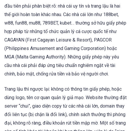
đầu tiên phải phân biệt rõ: nhà cái uy tín và trang lậu là hai
thế giới hoàn toàn khác nhau. Các nhà cái lớn như 188bet,
w88, fun88, mu88, 789BET, kubet… thường sở hữu giấy phép
hợp pháp từ những tổ chức quản lý cá cược quốc tế như
CAGAYAN (First Cagayan Leisure & Resort), PAGCOR
(Philippines Amusement and Gaming Corporation) hoặc
MGA (Malta Gaming Authority). Những giấy phép này yêu
cầu nhà cái phải đáp ứng tiêu chuẩn nghiêm ngặt về tài
chính, bảo mật, chống rửa tiền và bảo vệ người chơi.
Trang lậu thì ngược lại: không có thông tin giấy phép, hoặc
dùng logo, tên cơ quan quản lý giả mạo. Website thường đặt
server “chui”, giao diện copy từ các nhà cái lớn, domain thay
đổi liên tục (bị chặn là đổi link), chính sách thưởng thì phóng
đại, không rõ ràng, điều khoản rút tiền mập mờ. Một số trang