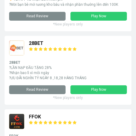
?Mời bạn bè mở rương kho báu và nhận phần thưởng lên đến 100K
Read Review
Play Now
*New players only
28BET
28BET
?LẦN NẠP ĐẦU TẶNG 28%
?Nhận bao lì xì mỗi ngày
?ƯU ĐÃI NGHÌN TỶ NGÀY 8 ,18,28 HÀNG THÁNG
Read Review
Play Now
*New players only
FFOK
FFOK