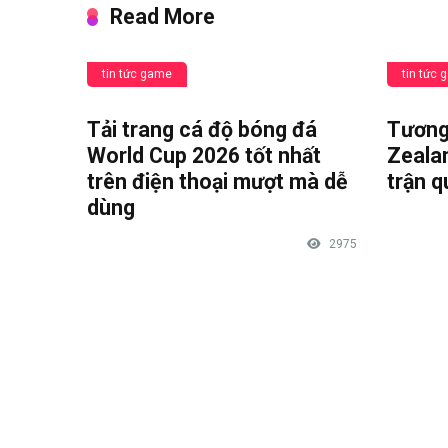
Read More
tin tức game
tin tức
Tải trang cá độ bóng đá
Tương
World Cup 2026 tốt nhất
Zealan
trên điện thoại mượt mà dễ
trận q
dùng
2975