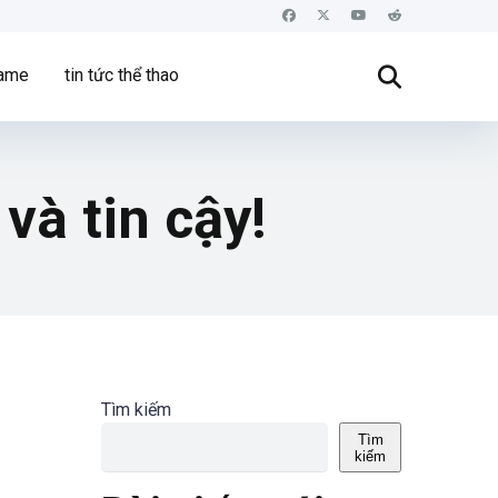
game
tin tức thể thao
và tin cậy!
Tìm kiếm
Tìm
kiếm