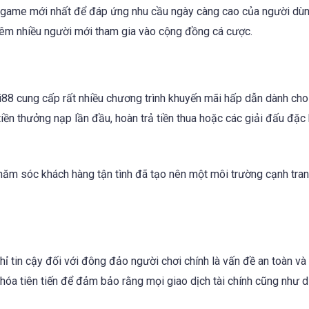
ame mới nhất để đáp ứng nhu cầu ngày càng cao của người dùn
hêm nhiều người mới tham gia vào cộng đồng cá cược.
8 cung cấp rất nhiều chương trình khuyến mãi hấp dẫn dành cho
iền thưởng nạp lần đầu, hoàn trả tiền thua hoặc các giải đấu đặc 
m sóc khách hàng tận tình đã tạo nên một môi trường cạnh tran
 tin cậy đối với đông đảo người chơi chính là vấn đề an toàn v
óa tiên tiến để đảm bảo rằng mọi giao dịch tài chính cũng như d