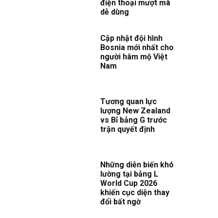
điện thoại mượt mà
dễ dùng
Cập nhật đội hình
Bosnia mới nhất cho
người hâm mộ Việt
Nam
Tương quan lực
lượng New Zealand
vs Bỉ bảng G trước
trận quyết định
Những diễn biến khó
lường tại bảng L
World Cup 2026
khiến cục diện thay
đổi bất ngờ