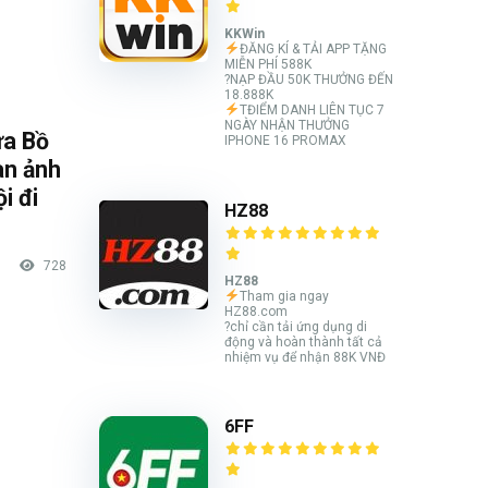
KKWin
ĐĂNG KÍ & TẢI APP TẶNG
MIỄN PHÍ 588K
?NẠP ĐẦU 50K THƯỞNG ĐẾN
18.888K
TĐIỂM DANH LIÊN TỤC 7
NGÀY NHẬN THƯỞNG
ữa Bồ
IPHONE 16 PROMAX
an ảnh
i đi
HZ88
728
HZ88
Tham gia ngay
HZ88.com
?chỉ cần tải ứng dụng di
động và hoàn thành tất cả
nhiệm vụ để nhận 88K VNĐ
6FF