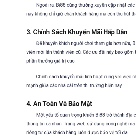
Ngoài ra, Bi88 cũng thường xuyên cập nhật các g
này không chỉ giữ chân khách hàng mà còn thu hút t
3. Chính Sách Khuyến Mãi Hấp Dẫn
Để khuyến khích người chơi tham gia hơn nữa, Bi8
viên mới lẫn thành viên cũ. Các ưu đãi này bao gồm t
phần thưởng giá trị cao.
Chính sách khuyến mãi linh hoạt cùng với việc chă
mạnh giữa các nhà cái trên thị trường hiện nay.
4. An Toàn Và Bảo Mật
Một yếu tố quan trọng khiến Bi88 trở thành địa chỉ
thông tin cá nhân. Trang web sử dụng công nghệ mã h
riêng tư của khách hàng luôn được bảo vệ tối đa.