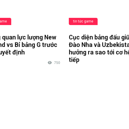
 game
tin tức game
 quan lực lượng New
Cục diện bảng đấu gi
d vs Bỉ bảng G trước
Đào Nha và Uzbekist
uyết định
hưởng ra sao tới cơ hộ
tiếp
750