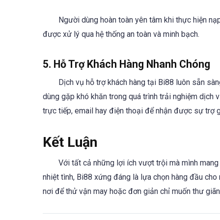
Người dùng hoàn toàn yên tâm khi thực hiện nạp rút
được xử lý qua hệ thống an toàn và minh bạch.
5. Hỗ Trợ Khách Hàng Nhanh Chóng
Dịch vụ hỗ trợ khách hàng tại Bi88 luôn sẵn sàng 
dùng gặp khó khăn trong quá trình trải nghiệm dịch v
trực tiếp, email hay điện thoại để nhận được sự trợ 
Kết Luận
Với tất cả những lợi ích vượt trội mà mình mang lại
nhiệt tình, Bi88 xứng đáng là lựa chọn hàng đầu cho 
nơi để thử vận may hoặc đơn giản chỉ muốn thư giãn