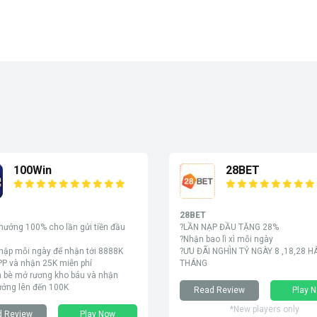
100Win
28BET
28BET
thưởng 100% cho lần gửi tiền đầu
?LẦN NẠP ĐẦU TẶNG 28%
?Nhận bao lì xì mỗi ngày
hập mỗi ngày để nhận tới 8888K
?ƯU ĐÃI NGHÌN TỶ NGÀY 8 ,18,28 
PP và nhận 25K miễn phí
THÁNG
n bè mở rương kho báu và nhận
ưởng lên đến 100K
Read Review
Play 
*New players only
d Review
Play Now