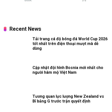
666K
3%
Recent News
Tải trang cá độ bóng đá World Cup 2026
tốt nhất trên điện thoại mượt mà dễ
dùng
Cập nhật đội hình Bosnia mới nhất cho
người hâm mộ Việt Nam
Tương quan lực lượng New Zealand vs
Bỉ bảng G trước trận quyết định