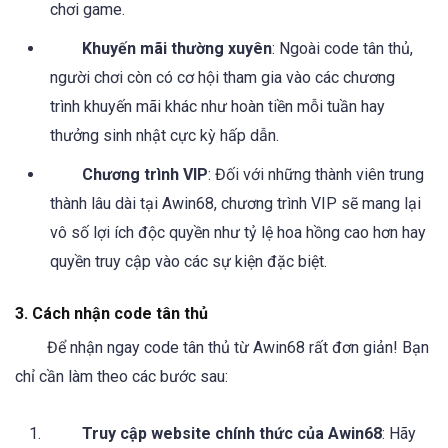
chơi game.
Khuyến mãi thường xuyên
: Ngoài code tân thủ,
người chơi còn có cơ hội tham gia vào các chương
trình khuyến mãi khác như hoàn tiền mỗi tuần hay
thưởng sinh nhật cực kỳ hấp dẫn.
Chương trình VIP
: Đối với những thành viên trung
thành lâu dài tại Awin68, chương trình VIP sẽ mang lại
vô số lợi ích độc quyền như tỷ lệ hoa hồng cao hơn hay
quyền truy cập vào các sự kiện đặc biệt.
3. Cách nhận code tân thủ
Để nhận ngay code tân thủ từ Awin68 rất đơn giản! Bạn
chỉ cần làm theo các bước sau:
Truy cập website chính thức của Awin68
: Hãy