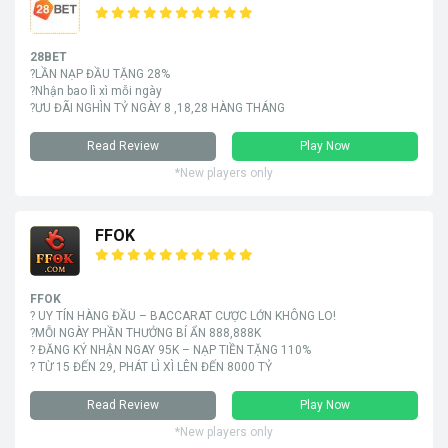
28BET
?LẦN NẠP ĐẦU TẶNG 28%
?Nhận bao lì xì mỗi ngày
?ƯU ĐÃI NGHÌN TỶ NGÀY 8 ,18,28 HÀNG THÁNG
Read Review
Play Now
*New players only
FFOK
FFOK
? UY TÍN HÀNG ĐẦU – BACCARAT CƯỢC LỚN KHÔNG LO!
?MỖI NGÀY PHẦN THƯỞNG BÍ ẨN 888,888K
? ĐĂNG KÝ NHẬN NGAY 95K – NẠP TIỀN TẶNG 110%
? TỪ 15 ĐẾN 29, PHÁT LÌ XÌ LÊN ĐẾN 8000 TỶ
Read Review
Play Now
*New players only