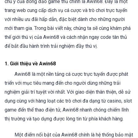
chú ý của đông đảo game thủ chính là Awin68. Đây là một
trang web cung cấp dịch vụ cá cược và trò chơi trực tuyến
với nhiều ưu đãi hấp dẫn, đặc biệt dành cho những người
mới tham gia. Trong bài viết này, chúng ta sẽ cùng khám phá
thế giới thú vị của Awin68 và cách nhận ngay code tân thủ
để bắt đầu hành trình trải nghiệm đầy thú vị.
1. Giới thiệu về Awin68
Awin68 là một nền tảng cá cược trực tuyến được phát
triển với mục tiêu mang đến cho người dùng những trải
nghiệm giải trí tuyệt vời nhất. Với giao diện thân thiện, dễ sử
dụng cùng với hàng loạt các trò chơi đa dạng từ casino, slot
game đến thể thao điện tử, Awin68 nhanh chóng chiếm lĩnh
thị trường và tạo dựng được lòng tin từ phía khách hàng.
Một điểm nổi bật của Awin68 chính là hệ thống bảo mật