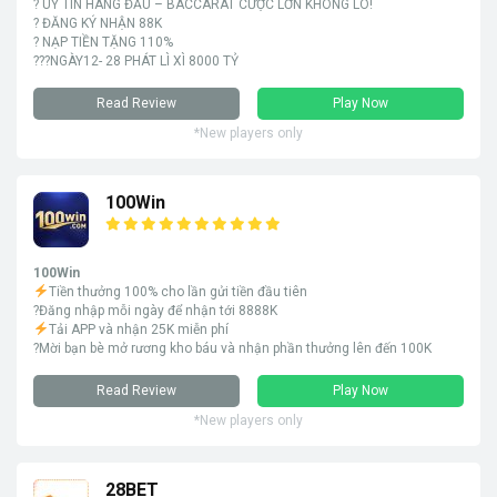
? UY TÍN HÀNG ĐẦU – BACCARAT CƯỢC LỚN KHÔNG LO!
? ĐĂNG KÝ NHẬN 88K
? NẠP TIỀN TẶNG 110%
???NGÀY12- 28 PHÁT LÌ XÌ 8000 TỶ
Read Review
Play Now
*New players only
100Win
100Win
Tiền thưởng 100% cho lần gửi tiền đầu tiên
?Đăng nhập mỗi ngày để nhận tới 8888K
Tải APP và nhận 25K miễn phí
?Mời bạn bè mở rương kho báu và nhận phần thưởng lên đến 100K
Read Review
Play Now
*New players only
28BET