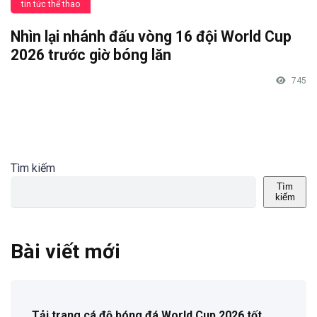
tin tức thể thao
Nhìn lại nhánh đấu vòng 16 đội World Cup
2026 trước giờ bóng lăn
745
Tìm kiếm
Tìm
kiếm
Bài viết mới
Tải trang cá độ bóng đá World Cup 2026 tốt