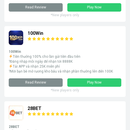
Read Review
Play Now
*New players only
100Win
100Win
Tiền thưởng 100% cho lần gửi tiền đầu tiên
?Đăng nhập mỗi ngày để nhận tới 8888K
Tải APP và nhận 25K miễn phí
?Mời bạn bè mở rương kho báu và nhận phần thưởng lên đến 100K
Read Review
Play Now
*New players only
28BET
28BET