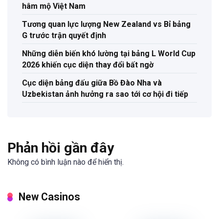
hâm mộ Việt Nam
Tương quan lực lượng New Zealand vs Bỉ bảng
G trước trận quyết định
Những diễn biến khó lường tại bảng L World Cup
2026 khiến cục diện thay đổi bất ngờ
Cục diện bảng đấu giữa Bồ Đào Nha và
Uzbekistan ảnh hưởng ra sao tới cơ hội đi tiếp
Phản hồi gần đây
Không có bình luận nào để hiển thị.
New Casinos