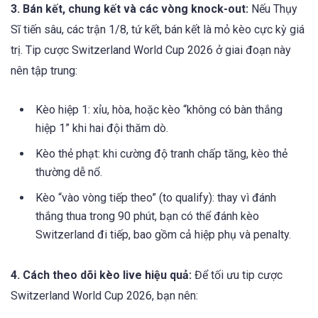
3. Bán kết, chung kết và các vòng knock-out:
Nếu Thụy
Sĩ tiến sâu, các trận 1/8, tứ kết, bán kết là mỏ kèo cực kỳ giá
trị. Tip cược Switzerland World Cup 2026 ở giai đoạn này
nên tập trung:
Kèo hiệp 1: xỉu, hòa, hoặc kèo “không có bàn thắng
hiệp 1” khi hai đội thăm dò.
Kèo thẻ phạt: khi cường độ tranh chấp tăng, kèo thẻ
thường dễ nổ.
Kèo “vào vòng tiếp theo” (to qualify): thay vì đánh
thắng thua trong 90 phút, bạn có thể đánh kèo
Switzerland đi tiếp, bao gồm cả hiệp phụ và penalty.
4. Cách theo dõi kèo live hiệu quả:
Để tối ưu tip cược
Switzerland World Cup 2026, bạn nên: