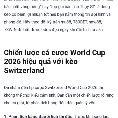
bàn nhất vòng bảng” hay “top ghi bàn cho Thụy Sĩ” là dạng
kèo có biên lợi nhuận tốt nếu bạn nắm thông tin đội hình và
phong độ. Hãy theo dõi kỹ trên mu88, 789BET, new88,
78WIN để bắt được odds đẹp ngay khi đội hình ra sân.
Chiến lược cá cược World Cup
2026 hiệu quả với kèo
Switzerland
Đã nhắm đến tip cược Switzerland World Cup 2026 thì
không thể chơi kiểu cảm tính. Bạn cần một chiến lược rõ ràng
cho cả giải, từ phân tích bảng đấu đến quản lý vốn.
1. Phân tích bảng đấu & lịch thi đấu:
Trước khi bóng lăn,