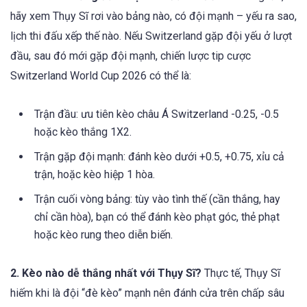
hãy xem Thụy Sĩ rơi vào bảng nào, có đội mạnh – yếu ra sao,
lịch thi đấu xếp thế nào. Nếu Switzerland gặp đội yếu ở lượt
đầu, sau đó mới gặp đội mạnh, chiến lược tip cược
Switzerland World Cup 2026 có thể là:
Trận đầu: ưu tiên kèo châu Á Switzerland -0.25, -0.5
hoặc kèo thắng 1X2.
Trận gặp đội mạnh: đánh kèo dưới +0.5, +0.75, xỉu cả
trận, hoặc kèo hiệp 1 hòa.
Trận cuối vòng bảng: tùy vào tình thế (cần thắng, hay
chỉ cần hòa), bạn có thể đánh kèo phạt góc, thẻ phạt
hoặc kèo rung theo diễn biến.
2. Kèo nào dễ thắng nhất với Thụy Sĩ?
Thực tế, Thụy Sĩ
hiếm khi là đội “đè kèo” mạnh nên đánh cửa trên chấp sâu