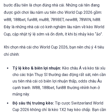
bước đầu tiên là chọn đúng nhà cái. Những cái tên đang
được giới chơi lâu năm ưu tiên cho World Cup 2026 gồm:
w88, 188bet, fun88, mu88, 789BET, new88, 78WIN, hi88.
Đây là những nhà cái có kinh nghiệm lâu năm về kèo World
Cup, cập nhật tỷ lệ sớm và ổn định, ít khi bị nhảy kèo “ảo”.
Khi chọn nhà cái cho World Cup 2026, bạn nên chú ý 4 tiêu
chí chính:
Tỷ lệ kèo & biên lợi nhuận:
Kèo châu Á và kèo tài xỉu
cho các trận Thụy Sĩ thường dao động rất sát, nên cần
ưu tiên nhà cái có biên lợi nhuận thấp, odds châu Âu
cạnh tranh. W88, 188bet, fun88 thường nhỉnh hơn ở
mảng này.
Độ sâu thị trường kèo:
Tip cược Switzerland World
Cup 2026 không chỉ là kèo 1X2 hay kèo chấp. Bạn cần