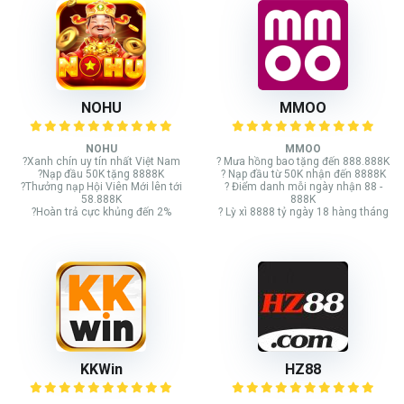
NOHU
MMOO
NOHU
MMOO
?Xanh chín uy tín nhất Việt Nam
? Mưa hồng bao tặng đến 888.888K
?Nạp đầu 50K tặng 8888K
? Nạp đầu từ 50K nhận đến 8888K
?Thưởng nạp Hội Viên Mới lên tới
? Điểm danh mỗi ngày nhận 88 -
58.888K
888K
?Hoàn trả cực khủng đến 2%
? Lỳ xì 8888 tỷ ngày 18 hàng tháng
KKWin
HZ88