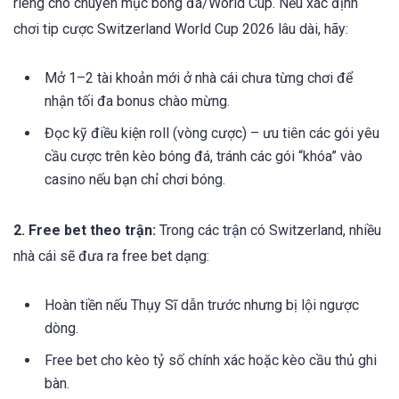
riêng cho chuyên mục bóng đá/World Cup. Nếu xác định
chơi tip cược Switzerland World Cup 2026 lâu dài, hãy:
Mở 1–2 tài khoản mới ở nhà cái chưa từng chơi để
nhận tối đa bonus chào mừng.
Đọc kỹ điều kiện roll (vòng cược) – ưu tiên các gói yêu
cầu cược trên kèo bóng đá, tránh các gói “khóa” vào
casino nếu bạn chỉ chơi bóng.
2. Free bet theo trận:
Trong các trận có Switzerland, nhiều
nhà cái sẽ đưa ra free bet dạng:
Hoàn tiền nếu Thụy Sĩ dẫn trước nhưng bị lội ngược
dòng.
Free bet cho kèo tỷ số chính xác hoặc kèo cầu thủ ghi
bàn.