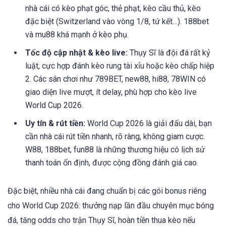
nhà cái có kèo phạt góc, thẻ phạt, kèo cầu thủ, kèo
đặc biệt (Switzerland vào vòng 1/8, tứ kết…). 188bet
và mu88 khá mạnh ở kèo phụ.
Tốc độ cập nhật & kèo live:
Thụy Sĩ là đội đá rất kỷ
luật, cực hợp đánh kèo rung tài xỉu hoặc kèo chấp hiệp
2. Các sân chơi như 789BET, new88, hi88, 78WIN có
giao diện live mượt, ít delay, phù hợp cho kèo live
World Cup 2026.
Uy tín & rút tiền:
World Cup 2026 là giải đấu dài, bạn
cần nhà cái rút tiền nhanh, rõ ràng, không giam cược.
W88, 188bet, fun88 là những thương hiệu có lịch sử
thanh toán ổn định, được cộng đồng đánh giá cao.
Đặc biệt, nhiều nhà cái đang chuẩn bị các gói bonus riêng
cho World Cup 2026: thưởng nạp lần đầu chuyên mục bóng
đá, tăng odds cho trận Thụy Sĩ, hoàn tiền thua kèo nếu