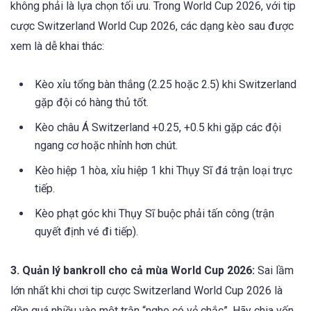
không phải là lựa chọn tối ưu. Trong World Cup 2026, với tip
cược Switzerland World Cup 2026, các dạng kèo sau được
xem là dễ khai thác:
Kèo xỉu tổng bàn thắng (2.25 hoặc 2.5) khi Switzerland
gặp đội có hàng thủ tốt.
Kèo châu Á Switzerland +0.25, +0.5 khi gặp các đội
ngang cơ hoặc nhỉnh hơn chút.
Kèo hiệp 1 hòa, xỉu hiệp 1 khi Thụy Sĩ đá trận loại trực
tiếp.
Kèo phạt góc khi Thụy Sĩ buộc phải tấn công (trận
quyết định vé đi tiếp).
3. Quản lý bankroll cho cả mùa World Cup 2026:
Sai lầm
lớn nhất khi chơi tip cược Switzerland World Cup 2026 là
dồn quá nhiều vào một trận “nghe có vẻ chắc”. Hãy chia vốn