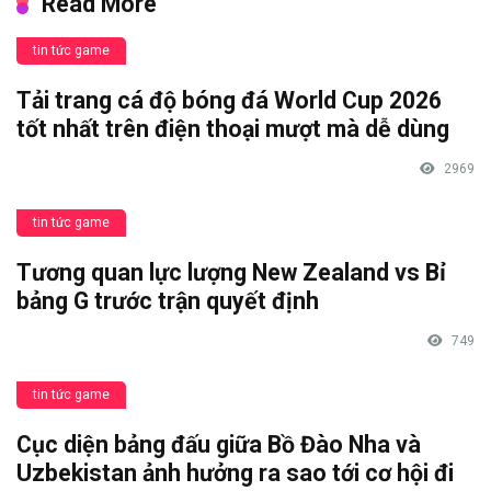
Read More
tin tức game
Tải trang cá độ bóng đá World Cup 2026
tốt nhất trên điện thoại mượt mà dễ dùng
2969
tin tức game
Tương quan lực lượng New Zealand vs Bỉ
bảng G trước trận quyết định
749
tin tức game
Cục diện bảng đấu giữa Bồ Đào Nha và
Uzbekistan ảnh hưởng ra sao tới cơ hội đi