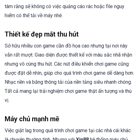
tâm rằng sẽ không có việc quảng cáo rác hoặc file nguy
hiểm có thể tải về máy nhé.
Thiết kế đẹp mắt thu hút
Sở hữu nhiều con game cần đồ họa cao nhưng tại nơi này
vẫn rất mượt. Giao diện được thiết kế với màu sắc nhã nhặn
nhưng vô cùng thu hút. Các nút điều khiển chơi game cũng
được đặt dễ nhìn, giúp cho quá trình chơi game dễ dàng hơn.
Nhạc nền và băng thông tải của nền tảng siêu nhanh chóng.
Tất cả mang lại trải nghiệm chơi game thật ấn tượng và thú
vị.
Máy chủ mạnh mẽ
Việc giật lag trong quá trình chơi game tại các nhà cái khác
là chuyện thường tình. Nhưng với
Xin88
hệ thống máy chủ