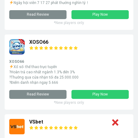
Ngày hội viên 7 17 27 phát thưởng nghìn tỷ！
Read Review
Play Now
*New players only
XOSO66
XOSO66
Xổ số- thể thao trực tuyến
?Hoàn trả cao nhất ngành 1.3% đến 3%
?Thưởng qua cửa nhận tối đa 25.000.000
?Điểm danh nhận ngay 5.666
Read Review
Play Now
*New players only
VSbet