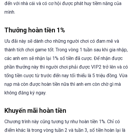
đến với nhà cái và có cơ hội được phát huy tiềm năng của
mình.
Thưởng hoàn tiền 1%
Ưu đãi này sẽ dành cho những người chơi có đam mê và
thành tích chơi game tốt. Trong vòng 1 tuần sau khi gia nhập,
các anh em sẽ nhận lại 1% số tiền đã cược. Để nhận được
phần thưởng này thì người chơi phải được VIP2 trở lên và có
tổng tiền cược từ trước đến nay tối thiểu là 5 triệu đồng. Vừa
nạp mà còn được hoàn tiền nữa thì anh em còn chờ gì mà
không đăng ký ngay.
Khuyến mãi hoàn tiền
Chương trình này cũng tương tự như hoàn tiền 1%. Chỉ có
điểm khác là trong vòng tuần 2 và tuần 3, số tiền hoàn lại là