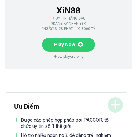
XiN88
UY TÍN HÀNG ĐẦU
?ĐĂNG KÝ NHẬN 88K
?NGÀY13- 28 PHÁT LÌ XÌ 8000 TỶ
Play Now
*New players only
Ưu Điểm
Được cấp phép hợp pháp bởi PAGCOR, tổ
chức uy tín số 1 thế giới
Hỗ trợ nhiều ngôn ngữ, dễ dàng trải nghiệm