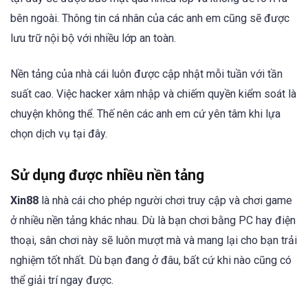
bên ngoài. Thông tin cá nhân của các anh em cũng sẽ được
lưu trữ nội bộ với nhiều lớp an toàn.
Nền tảng của nhà cái luôn được cập nhật mỗi tuần với tần
suất cao. Việc hacker xâm nhập và chiếm quyền kiểm soát là
chuyện không thể. Thế nên các anh em cứ yên tâm khi lựa
chọn dịch vụ tại đây.
Sử dụng được nhiều nền tảng
Xin88
là nhà cái cho phép người chơi truy cập và chơi game
ở nhiều nền tảng khác nhau. Dù là bạn chơi bằng PC hay điện
thoại, sân chơi này sẽ luôn mượt mà và mang lại cho bạn trải
nghiệm tốt nhất. Dù bạn đang ở đâu, bất cứ khi nào cũng có
thể giải trí ngay được.