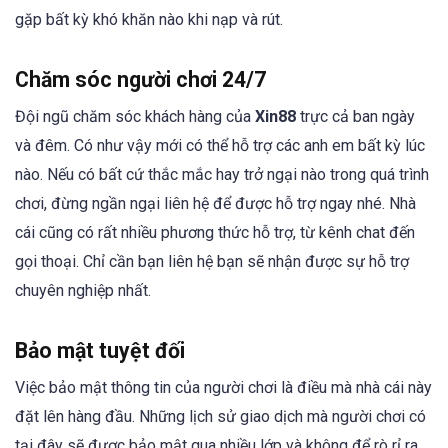
gặp bất kỳ khó khăn nào khi nạp và rút.
Chăm sóc người chơi 24/7
Đội ngũ chăm sóc khách hàng của
Xin88
trực cả ban ngày
và đêm. Có như vậy mới có thể hỗ trợ các anh em bất kỳ lúc
nào. Nếu có bất cứ thắc mắc hay trở ngại nào trong quá trình
chơi, đừng ngần ngại liên hệ để được hỗ trợ ngay nhé. Nhà
cái cũng có rất nhiều phương thức hỗ trợ, từ kênh chat đến
gọi thoại. Chỉ cần bạn liên hệ bạn sẽ nhận được sự hỗ trợ
chuyên nghiệp nhất.
Bảo mật tuyệt đối
Việc bảo mật thông tin của người chơi là điều mà nhà cái này
đặt lên hàng đầu. Những lịch sử giao dịch mà người chơi có
tại đây sẽ được bảo mật qua nhiều lớp và không để rò rỉ ra