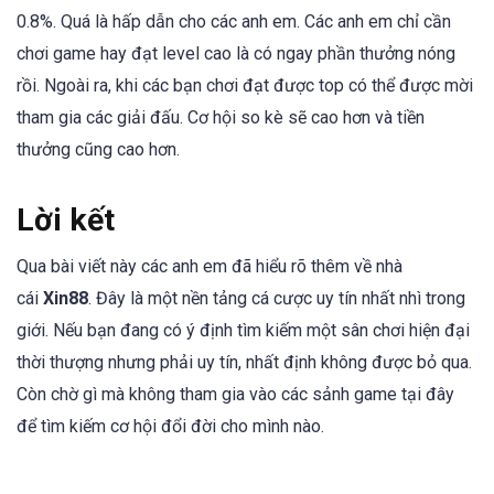
0.8%. Quá là hấp dẫn cho các anh em. Các anh em chỉ cần
chơi game hay đạt level cao là có ngay phần thưởng nóng
rồi. Ngoài ra, khi các bạn chơi đạt được top có thể được mời
tham gia các giải đấu. Cơ hội so kè sẽ cao hơn và tiền
thưởng cũng cao hơn.
Lời kết
Qua bài viết này các anh em đã hiểu rõ thêm về nhà
cái
Xin88
. Đây là một nền tảng cá cược uy tín nhất nhì trong
giới. Nếu bạn đang có ý định tìm kiếm một sân chơi hiện đại
thời thượng nhưng phải uy tín, nhất định không được bỏ qua.
Còn chờ gì mà không tham gia vào các sảnh game tại đây
để tìm kiếm cơ hội đổi đời cho mình nào.