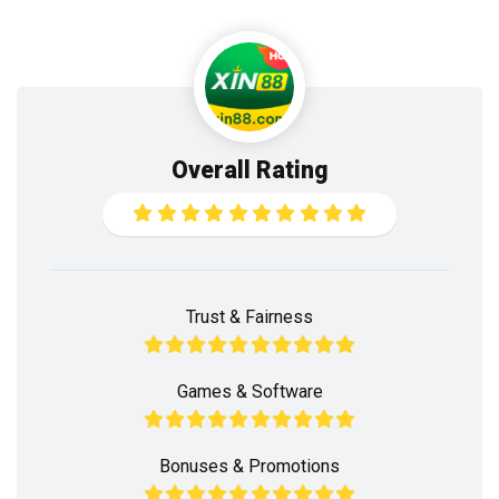
Overall Rating
Trust & Fairness
Games & Software
Bonuses & Promotions