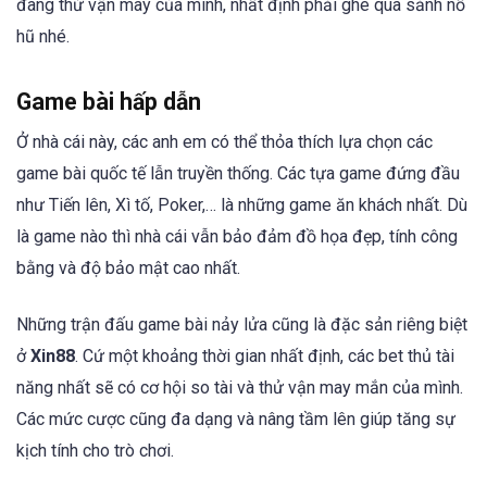
đang thử vận may của mình, nhất định phải ghé qua sảnh nổ
hũ nhé.
Game
bài hấp dẫn
Ở nhà cái này, các anh em có thể thỏa thích lựa chọn các
game bài quốc tế lẫn truyền thống. Các tựa game đứng đầu
như Tiến lên, Xì tố, Poker,… là những game ăn khách nhất. Dù
là game nào thì nhà cái vẫn bảo đảm đồ họa đẹp, tính công
bằng và độ bảo mật cao nhất.
Những trận đấu game bài nảy lửa cũng là đặc sản riêng biệt
ở
Xin88
. Cứ một khoảng thời gian nhất định, các bet thủ tài
năng nhất sẽ có cơ hội so tài và thử vận may mắn của mình.
Các mức cược cũng đa dạng và nâng tầm lên giúp tăng sự
kịch tính cho trò chơi.