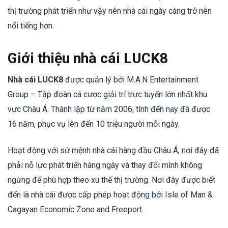
thị trường phát triển như vậy nên nhà cái ngày càng trở nên
nổi tiếng hơn.
Giới thiệu nhà cái LUCK8
Nhà cái LUCK8
được quản lý bởi M.A.N Entertainment
Group – Tập đoàn cá cược giải trí trực tuyến lớn nhất khu
vực Châu Á. Thành lập từ năm 2006, tính đến nay đã được
16 năm, phục vụ lên đến 10 triệu người mỗi ngày.
Hoạt động với sứ mệnh nhà cái hàng đầu Châu Á, nơi đây đã
phải nỗ lực phát triển hàng ngày và thay đổi mình không
ngừng để phù hợp theo xu thế thị trường. Nơi đây được biết
đến là nhà cái được cấp phép hoạt động bởi Isle of Man &
Cagayan Economic Zone and Freeport.