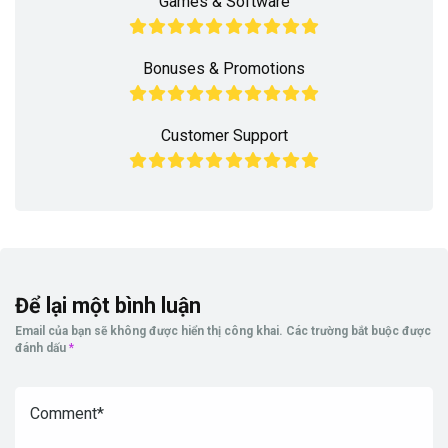
Games & Software
Bonuses & Promotions
Customer Support
Để lại một bình luận
Email của bạn sẽ không được hiển thị công khai.
Các trường bắt buộc được
đánh dấu
*