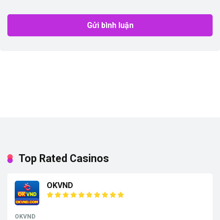
Top Rated Casinos
OKVND
OKVND