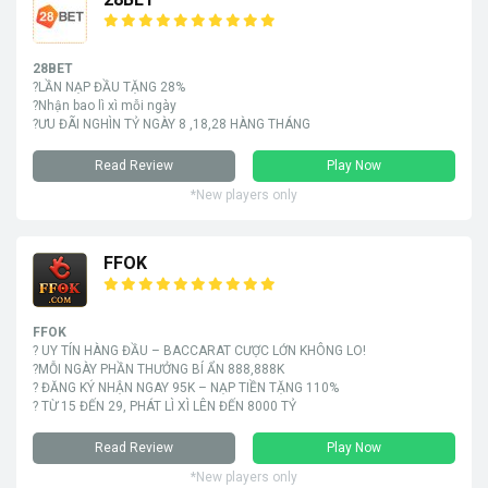
28BET
?LẦN NẠP ĐẦU TẶNG 28%
?Nhận bao lì xì mỗi ngày
?ƯU ĐÃI NGHÌN TỶ NGÀY 8 ,18,28 HÀNG THÁNG
Read Review
Play Now
*New players only
FFOK
FFOK
? UY TÍN HÀNG ĐẦU – BACCARAT CƯỢC LỚN KHÔNG LO!
?MỖI NGÀY PHẦN THƯỞNG BÍ ẨN 888,888K
? ĐĂNG KÝ NHẬN NGAY 95K – NẠP TIỀN TẶNG 110%
? TỪ 15 ĐẾN 29, PHÁT LÌ XÌ LÊN ĐẾN 8000 TỶ
Read Review
Play Now
*New players only