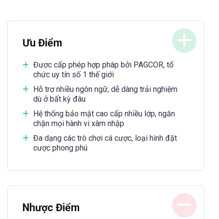
Ưu Điểm
Được cấp phép hợp pháp bởi PAGCOR, tổ
chức uy tín số 1 thế giới
Hỗ trợ nhiều ngôn ngữ, dễ dàng trải nghiệm
dù ở bất kỳ đâu
Hệ thống bảo mật cao cấp nhiều lớp, ngăn
chặn mọi hành vi xâm nhập
Đa dạng các trò chơi cá cược, loại hình đặt
cược phong phú
Nhược Điểm