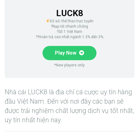
LUCK8
Xổ số- thể thao trực tuyến
?Nạp rút nhanh chóng
?Số 1 Việt Nam
??Hoàn trả cao nhất ngành 1.3% đến 3%
Play Now
*New players only
Nhà cái LUCK8 là địa chỉ cá cược uy tín hàng
đầu Việt Nam. Đến với nơi đây các bạn sẽ
được trải nghiệm chất lượng dịch vụ tốt nhất,
uy tín nhất hiện nay.