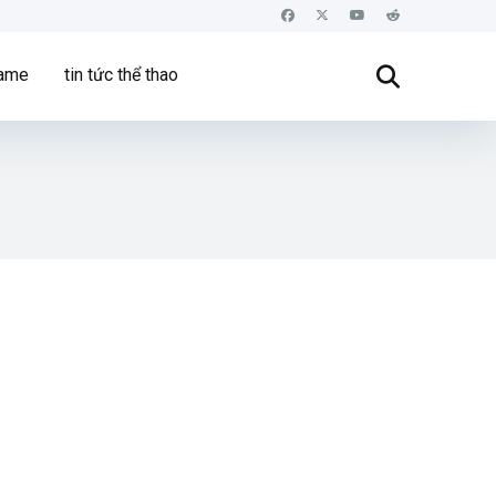
game
tin tức thể thao