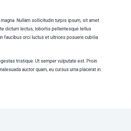
 magna. Nullam sollicitudin turpis ipsum, sit amet
nte dictum lectus, lobortis pellentesque tellus
faucibus orci luctus et ultrices posuere cubilia
egestas tristique. Ut semper vulputate est. Proin
 malesuada auctor quam, eu cursus urna placerat in.