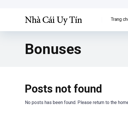
Trang ch
Bonuses
Posts not found
No posts has been found. Please return to the hom