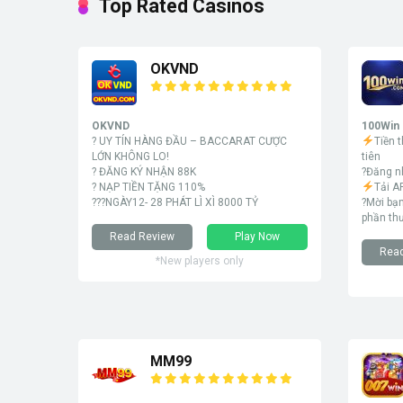
Top Rated Casinos
OKVND
OKVND
100Win
? UY TÍN HÀNG ĐẦU – BACCARAT CƯỢC
Tiền 
LỚN KHÔNG LO!
tiên
? ĐĂNG KÝ NHẬN 88K
?Đăng n
? NẠP TIỀN TẶNG 110%
Tải A
???NGÀY12- 28 PHÁT LÌ XÌ 8000 TỶ
?Mời bạ
phần th
Read Review
Play Now
Rea
*New players only
MM99